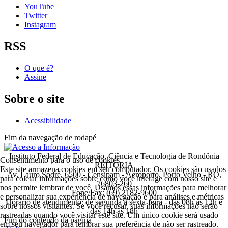
YouTube
Twitter
Instagram
RSS
O que é?
Assine
Sobre o site
Acessibilidade
Fim da navegação de rodapé
Instituto Federal de Educação, Ciência e Tecnologia de Rondônia
Consentimento para o uso de cookies
REITORIA
Este site armazena cookies em seu computador. Os cookies são usados
Av. Lauro Sodré, 6500 - Censipam - Aeroporto, Porto Velho - RO,
para coletar informações sobre como você interage com nosso site e
76803-260
nos permite lembrar de você. Usamos essas informações para melhorar
Fone/Fax: (69) 2182-9600
e personalizar sua experiência de navegação e para análises e métricas
Horário de atendimento: de segunda a sexta-feira - das 08h às 12h e
sobre nossos visitantes. Se você recusar, suas informações não serão
das 14h às 18h
rastreadas quando você visitar este site. Um único cookie será usado
Fim do conteúdo da página
em seu navegador para lembrar sua preferência de não ser rastreado.