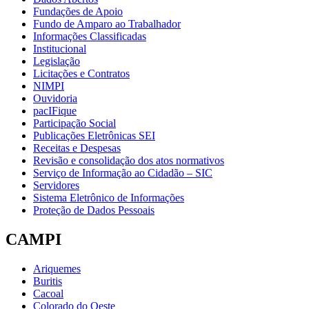
Fundações de Apoio
Fundo de Amparo ao Trabalhador
Informações Classificadas
Institucional
Legislação
Licitações e Contratos
NIMPI
Ouvidoria
pacIFique
Participação Social
Publicações Eletrônicas SEI
Receitas e Despesas
Revisão e consolidação dos atos normativos
Serviço de Informação ao Cidadão – SIC
Servidores
Sistema Eletrônico de Informações
Proteção de Dados Pessoais
CAMPI
Ariquemes
Buritis
Cacoal
Colorado do Oeste