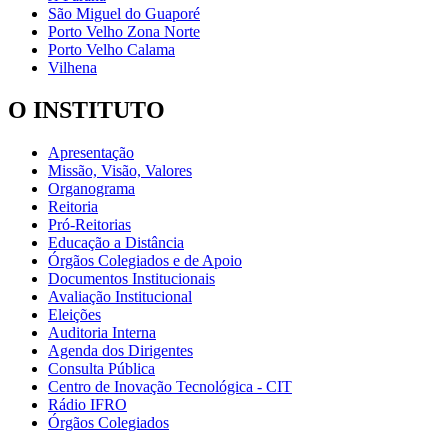
São Miguel do Guaporé
Porto Velho Zona Norte
Porto Velho Calama
Vilhena
O INSTITUTO
Apresentação
Missão, Visão, Valores
Organograma
Reitoria
Pró-Reitorias
Educação a Distância
Órgãos Colegiados e de Apoio
Documentos Institucionais
Avaliação Institucional
Eleições
Auditoria Interna
Agenda dos Dirigentes
Consulta Pública
Centro de Inovação Tecnológica - CIT
Rádio IFRO
Órgãos Colegiados