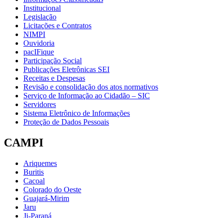
Institucional
Legislação
Licitações e Contratos
NIMPI
Ouvidoria
pacIFique
Participação Social
Publicações Eletrônicas SEI
Receitas e Despesas
Revisão e consolidação dos atos normativos
Serviço de Informação ao Cidadão – SIC
Servidores
Sistema Eletrônico de Informações
Proteção de Dados Pessoais
CAMPI
Ariquemes
Buritis
Cacoal
Colorado do Oeste
Guajará-Mirim
Jaru
Ji-Paraná