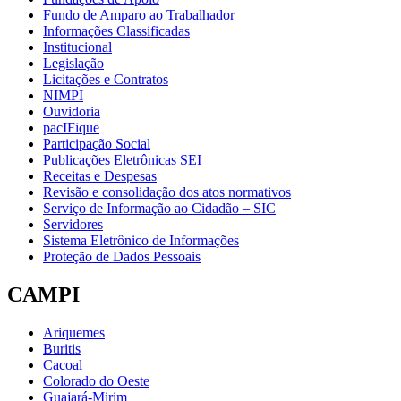
Fundo de Amparo ao Trabalhador
Informações Classificadas
Institucional
Legislação
Licitações e Contratos
NIMPI
Ouvidoria
pacIFique
Participação Social
Publicações Eletrônicas SEI
Receitas e Despesas
Revisão e consolidação dos atos normativos
Serviço de Informação ao Cidadão – SIC
Servidores
Sistema Eletrônico de Informações
Proteção de Dados Pessoais
CAMPI
Ariquemes
Buritis
Cacoal
Colorado do Oeste
Guajará-Mirim