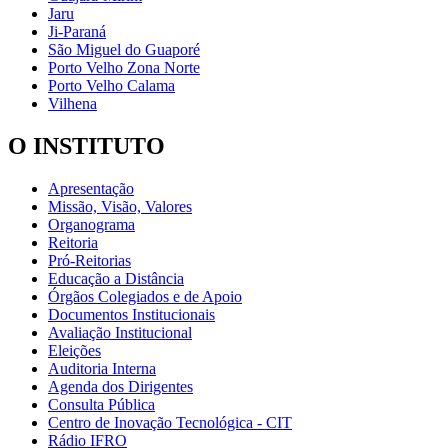
Jaru
Ji-Paraná
São Miguel do Guaporé
Porto Velho Zona Norte
Porto Velho Calama
Vilhena
O INSTITUTO
Apresentação
Missão, Visão, Valores
Organograma
Reitoria
Pró-Reitorias
Educação a Distância
Órgãos Colegiados e de Apoio
Documentos Institucionais
Avaliação Institucional
Eleições
Auditoria Interna
Agenda dos Dirigentes
Consulta Pública
Centro de Inovação Tecnológica - CIT
Rádio IFRO