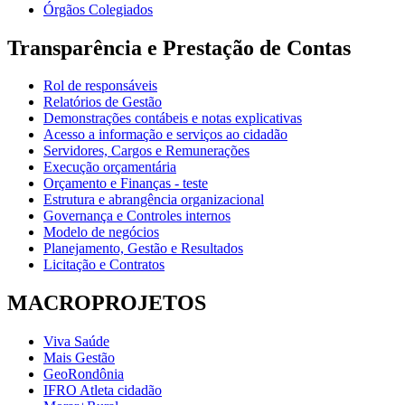
Órgãos Colegiados
Transparência e Prestação de Contas
Rol de responsáveis
Relatórios de Gestão
Demonstrações contábeis e notas explicativas
Acesso a informação e serviços ao cidadão
Servidores, Cargos e Remunerações
Execução orçamentária
Orçamento e Finanças - teste
Estrutura e abrangência organizacional
Governança e Controles internos
Modelo de negócios
Planejamento, Gestão e Resultados
Licitação e Contratos
MACROPROJETOS
Viva Saúde
Mais Gestão
GeoRondônia
IFRO Atleta cidadão