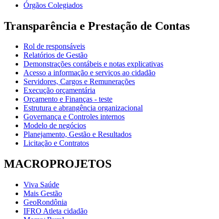
Órgãos Colegiados
Transparência e Prestação de Contas
Rol de responsáveis
Relatórios de Gestão
Demonstrações contábeis e notas explicativas
Acesso a informação e serviços ao cidadão
Servidores, Cargos e Remunerações
Execução orçamentária
Orçamento e Finanças - teste
Estrutura e abrangência organizacional
Governança e Controles internos
Modelo de negócios
Planejamento, Gestão e Resultados
Licitação e Contratos
MACROPROJETOS
Viva Saúde
Mais Gestão
GeoRondônia
IFRO Atleta cidadão