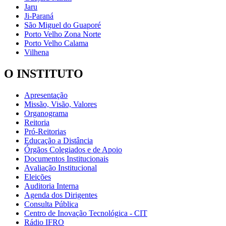
Jaru
Ji-Paraná
São Miguel do Guaporé
Porto Velho Zona Norte
Porto Velho Calama
Vilhena
O INSTITUTO
Apresentação
Missão, Visão, Valores
Organograma
Reitoria
Pró-Reitorias
Educação a Distância
Órgãos Colegiados e de Apoio
Documentos Institucionais
Avaliação Institucional
Eleições
Auditoria Interna
Agenda dos Dirigentes
Consulta Pública
Centro de Inovação Tecnológica - CIT
Rádio IFRO