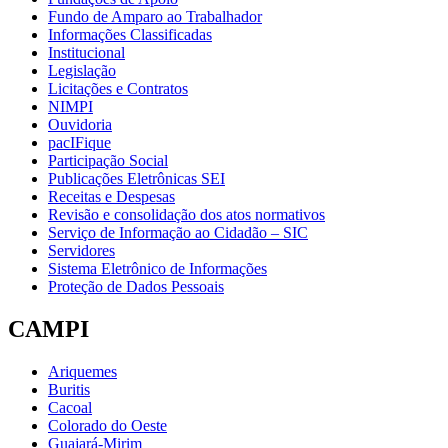
Fundo de Amparo ao Trabalhador
Informações Classificadas
Institucional
Legislação
Licitações e Contratos
NIMPI
Ouvidoria
pacIFique
Participação Social
Publicações Eletrônicas SEI
Receitas e Despesas
Revisão e consolidação dos atos normativos
Serviço de Informação ao Cidadão – SIC
Servidores
Sistema Eletrônico de Informações
Proteção de Dados Pessoais
CAMPI
Ariquemes
Buritis
Cacoal
Colorado do Oeste
Guajará-Mirim