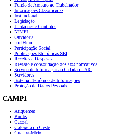
Fundo de Amparo ao Trabalhador
Informações Classificadas
Institucional
Legislação
Licitações e Contratos
NIMPI
Ouvidoria
pacIFique
Participação Social
Publicações Eletrônicas SEI
Receitas e Despesas
Revisão e consolidação dos atos normativos
Serviço de Informação ao Cidadão – SIC
Servidores
Sistema Eletrônico de Informações
Proteção de Dados Pessoais
CAMPI
Ariquemes
Buritis
Cacoal
Colorado do Oeste
Guajará-Mirim