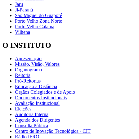
Jaru
Ji-Paraná
São Miguel do Guaporé
Porto Velho Zona Norte
Porto Velho Calama
Vilhena
O INSTITUTO
Apresentação
Missão, Visão, Valores
Organograma
Reitoria
Pró-Reitorias
Educação a Distância
Órgãos Colegiados e de Apoio
Documentos Institucionais
Avaliação Institucional
Eleições
Auditoria Interna
Agenda dos Dirigentes
Consulta Pública
Centro de Inovação Tecnológica - CIT
Rádio IFRO