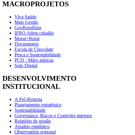
MACROPROJETOS
Viva Saúde
Mais Gestão
GeoRondônia
IFRO Atleta cidadão
Morar+Rural
Documentos
Escola de Chocolate
Pesca e Sustentabilidade
PCD - Mães atípicas
Solo Digital
DESENVOLVIMENTO
INSTITUCIONAL
A Pró-Reitoria
Planejamento estratégico
Sustentabilidade
Governança, Riscos e Controles internos
Relatório de gestão
Anuário estatístico
Observatório regional