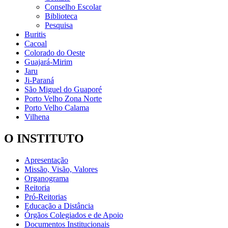
Conselho Escolar
Biblioteca
Pesquisa
Buritis
Cacoal
Colorado do Oeste
Guajará-Mirim
Jaru
Ji-Paraná
São Miguel do Guaporé
Porto Velho Zona Norte
Porto Velho Calama
Vilhena
O INSTITUTO
Apresentação
Missão, Visão, Valores
Organograma
Reitoria
Pró-Reitorias
Educação a Distância
Órgãos Colegiados e de Apoio
Documentos Institucionais