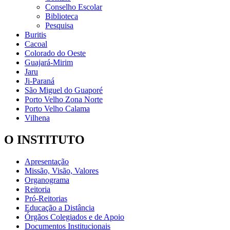
Conselho Escolar
Biblioteca
Pesquisa
Buritis
Cacoal
Colorado do Oeste
Guajará-Mirim
Jaru
Ji-Paraná
São Miguel do Guaporé
Porto Velho Zona Norte
Porto Velho Calama
Vilhena
O INSTITUTO
Apresentação
Missão, Visão, Valores
Organograma
Reitoria
Pró-Reitorias
Educação a Distância
Órgãos Colegiados e de Apoio
Documentos Institucionais