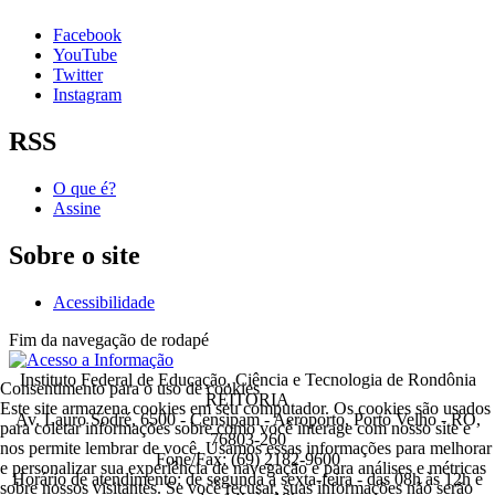
Facebook
YouTube
Twitter
Instagram
RSS
O que é?
Assine
Sobre o site
Acessibilidade
Fim da navegação de rodapé
Instituto Federal de Educação, Ciência e Tecnologia de Rondônia
Consentimento para o uso de cookies
REITORIA
Este site armazena cookies em seu computador. Os cookies são usados
Av. Lauro Sodré, 6500 - Censipam - Aeroporto, Porto Velho - RO,
para coletar informações sobre como você interage com nosso site e
76803-260
nos permite lembrar de você. Usamos essas informações para melhorar
Fone/Fax: (69) 2182-9600
e personalizar sua experiência de navegação e para análises e métricas
Horário de atendimento: de segunda a sexta-feira - das 08h às 12h e
sobre nossos visitantes. Se você recusar, suas informações não serão