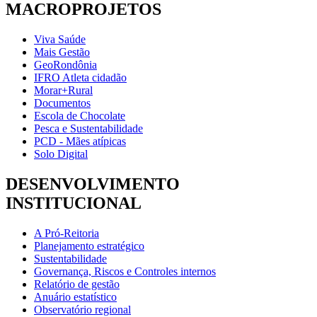
MACROPROJETOS
Viva Saúde
Mais Gestão
GeoRondônia
IFRO Atleta cidadão
Morar+Rural
Documentos
Escola de Chocolate
Pesca e Sustentabilidade
PCD - Mães atípicas
Solo Digital
DESENVOLVIMENTO
INSTITUCIONAL
A Pró-Reitoria
Planejamento estratégico
Sustentabilidade
Governança, Riscos e Controles internos
Relatório de gestão
Anuário estatístico
Observatório regional