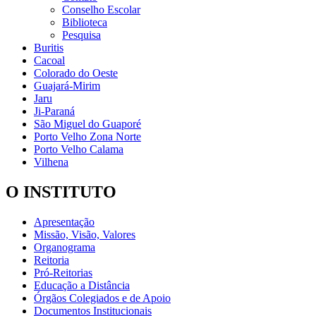
Conselho Escolar
Biblioteca
Pesquisa
Buritis
Cacoal
Colorado do Oeste
Guajará-Mirim
Jaru
Ji-Paraná
São Miguel do Guaporé
Porto Velho Zona Norte
Porto Velho Calama
Vilhena
O INSTITUTO
Apresentação
Missão, Visão, Valores
Organograma
Reitoria
Pró-Reitorias
Educação a Distância
Órgãos Colegiados e de Apoio
Documentos Institucionais