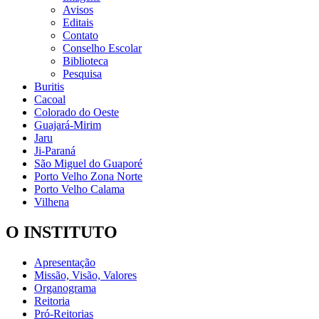
Avisos
Editais
Contato
Conselho Escolar
Biblioteca
Pesquisa
Buritis
Cacoal
Colorado do Oeste
Guajará-Mirim
Jaru
Ji-Paraná
São Miguel do Guaporé
Porto Velho Zona Norte
Porto Velho Calama
Vilhena
O INSTITUTO
Apresentação
Missão, Visão, Valores
Organograma
Reitoria
Pró-Reitorias