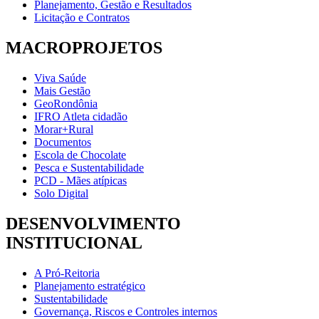
Planejamento, Gestão e Resultados
Licitação e Contratos
MACROPROJETOS
Viva Saúde
Mais Gestão
GeoRondônia
IFRO Atleta cidadão
Morar+Rural
Documentos
Escola de Chocolate
Pesca e Sustentabilidade
PCD - Mães atípicas
Solo Digital
DESENVOLVIMENTO
INSTITUCIONAL
A Pró-Reitoria
Planejamento estratégico
Sustentabilidade
Governança, Riscos e Controles internos