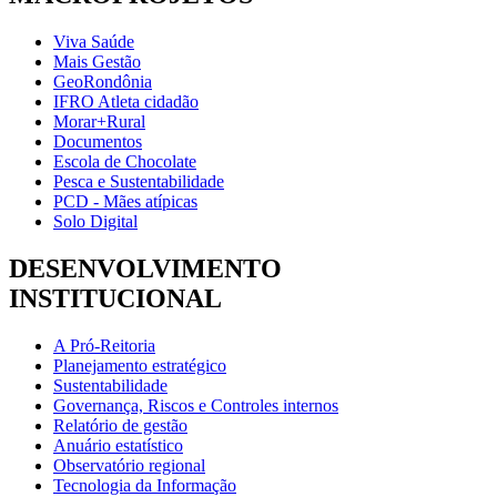
Viva Saúde
Mais Gestão
GeoRondônia
IFRO Atleta cidadão
Morar+Rural
Documentos
Escola de Chocolate
Pesca e Sustentabilidade
PCD - Mães atípicas
Solo Digital
DESENVOLVIMENTO
INSTITUCIONAL
A Pró-Reitoria
Planejamento estratégico
Sustentabilidade
Governança, Riscos e Controles internos
Relatório de gestão
Anuário estatístico
Observatório regional
Tecnologia da Informação