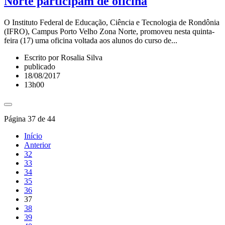
Norte participam de oficina
O Instituto Federal de Educação, Ciência e Tecnologia de Rondônia
(IFRO), Campus Porto Velho Zona Norte, promoveu nesta quinta-
feira (17) uma oficina voltada aos alunos do curso de...
Escrito por Rosalia Silva
publicado
18/08/2017
13h00
Página 37 de 44
Início
Anterior
32
33
34
35
36
37
38
39