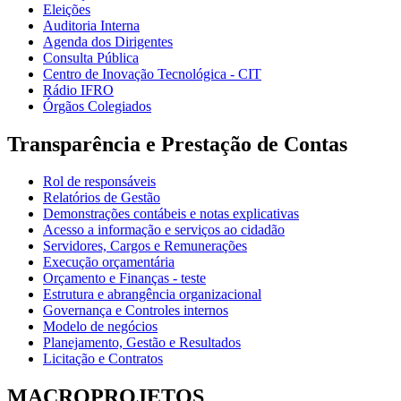
Eleições
Auditoria Interna
Agenda dos Dirigentes
Consulta Pública
Centro de Inovação Tecnológica - CIT
Rádio IFRO
Órgãos Colegiados
Transparência e Prestação de Contas
Rol de responsáveis
Relatórios de Gestão
Demonstrações contábeis e notas explicativas
Acesso a informação e serviços ao cidadão
Servidores, Cargos e Remunerações
Execução orçamentária
Orçamento e Finanças - teste
Estrutura e abrangência organizacional
Governança e Controles internos
Modelo de negócios
Planejamento, Gestão e Resultados
Licitação e Contratos
MACROPROJETOS