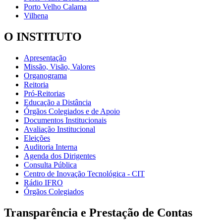
Porto Velho Calama
Vilhena
O INSTITUTO
Apresentação
Missão, Visão, Valores
Organograma
Reitoria
Pró-Reitorias
Educação a Distância
Órgãos Colegiados e de Apoio
Documentos Institucionais
Avaliação Institucional
Eleições
Auditoria Interna
Agenda dos Dirigentes
Consulta Pública
Centro de Inovação Tecnológica - CIT
Rádio IFRO
Órgãos Colegiados
Transparência e Prestação de Contas