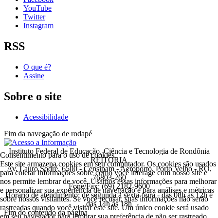
YouTube
Twitter
Instagram
RSS
O que é?
Assine
Sobre o site
Acessibilidade
Fim da navegação de rodapé
Instituto Federal de Educação, Ciência e Tecnologia de Rondônia
Consentimento para o uso de cookies
REITORIA
Este site armazena cookies em seu computador. Os cookies são usados
Av. Lauro Sodré, 6500 - Censipam - Aeroporto, Porto Velho - RO,
para coletar informações sobre como você interage com nosso site e
76803-260
nos permite lembrar de você. Usamos essas informações para melhorar
Fone/Fax: (69) 2182-9600
e personalizar sua experiência de navegação e para análises e métricas
Horário de atendimento: de segunda a sexta-feira - das 08h às 12h e
sobre nossos visitantes. Se você recusar, suas informações não serão
das 14h às 18h
rastreadas quando você visitar este site. Um único cookie será usado
Fim do conteúdo da página
em seu navegador para lembrar sua preferência de não ser rastreado.