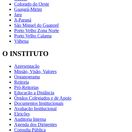
Colorado do Oeste
Guajará-Mirim
Jaru
Ji-Paraná
São Miguel do Guaporé
Porto Velho Zona Norte
Porto Velho Calama
Vilhena
O INSTITUTO
Apresentação
Missão, Visão, Valores
Organograma
Reitoria
Pró-Reitorias
Educação a Distância
Órgãos Colegiados e de Apoio
Documentos Institucionais
Avaliação Institucional
Eleições
Auditoria Interna
Agenda dos Dirigentes
Consulta Pública