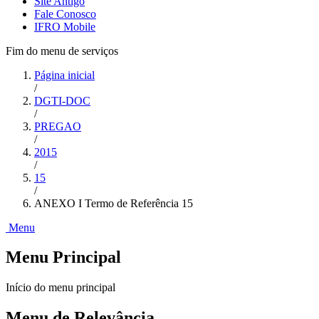
Site Antigo
Fale Conosco
IFRO Mobile
Fim do menu de serviços
Página inicial
/
DGTI-DOC
/
PREGAO
/
2015
/
15
/
ANEXO I Termo de Referência 15
Menu
Menu Principal
Início do menu principal
Menu de Relevância