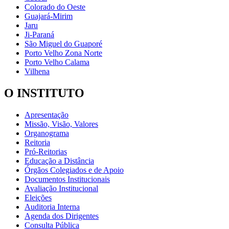
Colorado do Oeste
Guajará-Mirim
Jaru
Ji-Paraná
São Miguel do Guaporé
Porto Velho Zona Norte
Porto Velho Calama
Vilhena
O INSTITUTO
Apresentação
Missão, Visão, Valores
Organograma
Reitoria
Pró-Reitorias
Educação a Distância
Órgãos Colegiados e de Apoio
Documentos Institucionais
Avaliação Institucional
Eleições
Auditoria Interna
Agenda dos Dirigentes
Consulta Pública