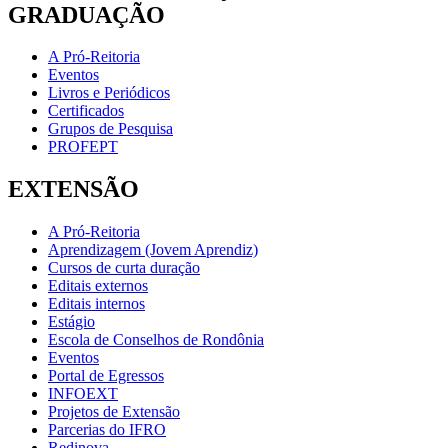
GRADUAÇÃO
A Pró-Reitoria
Eventos
Livros e Periódicos
Certificados
Grupos de Pesquisa
PROFEPT
EXTENSÃO
A Pró-Reitoria
Aprendizagem (Jovem Aprendiz)
Cursos de curta duração
Editais externos
Editais internos
Estágio
Escola de Conselhos de Rondônia
Eventos
Portal de Egressos
INFOEXT
Projetos de Extensão
Parcerias do IFRO
Redinova