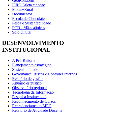
GeoRondônia
IFRO Atleta cidadão
Morar+Rural
Documentos
Escola de Chocolate
Pesca e Sustentabilidade
PCD - Mães atípicas
Solo Digital
DESENVOLVIMENTO
INSTITUCIONAL
A Pró-Reitoria
Planejamento estratégico
Sustentabilidade
Governança, Riscos e Controles internos
Relatório de gestão
Anuário estatístico
Observatório regional
Tecnologia da Informação
Pesquisa Institucional
Reconhecimento de Cursos
Recredenciamento MEC
Relatório de Atividade Docente