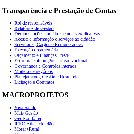
Transparência e Prestação de Contas
Rol de responsáveis
Relatórios de Gestão
Demonstrações contábeis e notas explicativas
Acesso a informação e serviços ao cidadão
Servidores, Cargos e Remunerações
Execução orçamentária
Orçamento e Finanças - teste
Estrutura e abrangência organizacional
Governança e Controles internos
Modelo de negócios
Planejamento, Gestão e Resultados
Licitação e Contratos
MACROPROJETOS
Viva Saúde
Mais Gestão
GeoRondônia
IFRO Atleta cidadão
Morar+Rural