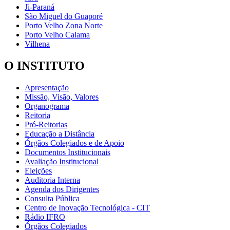
Ji-Paraná
São Miguel do Guaporé
Porto Velho Zona Norte
Porto Velho Calama
Vilhena
O INSTITUTO
Apresentação
Missão, Visão, Valores
Organograma
Reitoria
Pró-Reitorias
Educação a Distância
Órgãos Colegiados e de Apoio
Documentos Institucionais
Avaliação Institucional
Eleições
Auditoria Interna
Agenda dos Dirigentes
Consulta Pública
Centro de Inovação Tecnológica - CIT
Rádio IFRO
Órgãos Colegiados