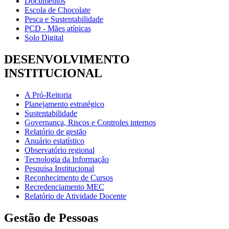
Documentos
Escola de Chocolate
Pesca e Sustentabilidade
PCD - Mães atípicas
Solo Digital
DESENVOLVIMENTO
INSTITUCIONAL
A Pró-Reitoria
Planejamento estratégico
Sustentabilidade
Governança, Riscos e Controles internos
Relatório de gestão
Anuário estatístico
Observatório regional
Tecnologia da Informação
Pesquisa Institucional
Reconhecimento de Cursos
Recredenciamento MEC
Relatório de Atividade Docente
Gestão de Pessoas