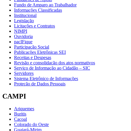
Fundo de Amparo ao Trabalhador
Informações Classificadas
Institucional
Legislação
Licitações e Contratos
NIMPI
Ouvidoria
pacIFique
Participação Social
Publicações Eletrônicas SEI
Receitas e Despesas
Revisão e consolidação dos atos normativos
Serviço de Informação ao Cidadão – SIC
Servidores
Sistema Eletrônico de Informações
Proteção de Dados Pessoais
CAMPI
Ariquemes
Buritis
Cacoal
Colorado do Oeste
Guajará-Mirim