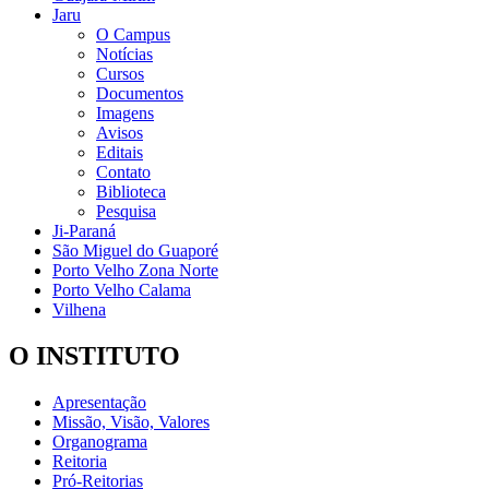
Jaru
O Campus
Notícias
Cursos
Documentos
Imagens
Avisos
Editais
Contato
Biblioteca
Pesquisa
Ji-Paraná
São Miguel do Guaporé
Porto Velho Zona Norte
Porto Velho Calama
Vilhena
O INSTITUTO
Apresentação
Missão, Visão, Valores
Organograma
Reitoria
Pró-Reitorias