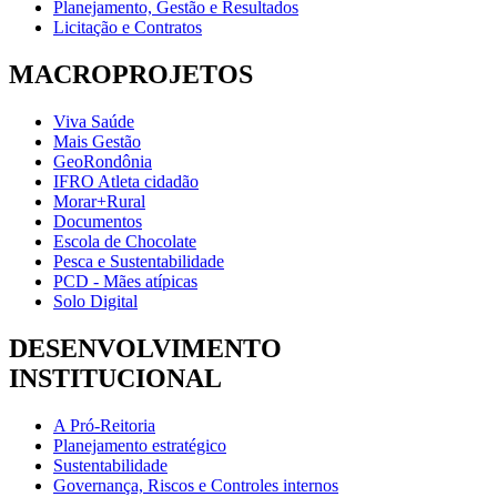
Planejamento, Gestão e Resultados
Licitação e Contratos
MACROPROJETOS
Viva Saúde
Mais Gestão
GeoRondônia
IFRO Atleta cidadão
Morar+Rural
Documentos
Escola de Chocolate
Pesca e Sustentabilidade
PCD - Mães atípicas
Solo Digital
DESENVOLVIMENTO
INSTITUCIONAL
A Pró-Reitoria
Planejamento estratégico
Sustentabilidade
Governança, Riscos e Controles internos