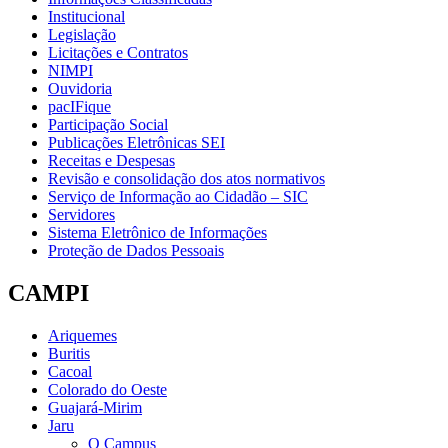
Institucional
Legislação
Licitações e Contratos
NIMPI
Ouvidoria
pacIFique
Participação Social
Publicações Eletrônicas SEI
Receitas e Despesas
Revisão e consolidação dos atos normativos
Serviço de Informação ao Cidadão – SIC
Servidores
Sistema Eletrônico de Informações
Proteção de Dados Pessoais
CAMPI
Ariquemes
Buritis
Cacoal
Colorado do Oeste
Guajará-Mirim
Jaru
O Campus