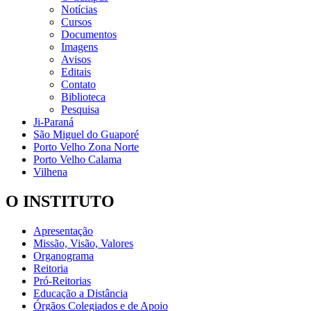
Notícias
Cursos
Documentos
Imagens
Avisos
Editais
Contato
Biblioteca
Pesquisa
Ji-Paraná
São Miguel do Guaporé
Porto Velho Zona Norte
Porto Velho Calama
Vilhena
O INSTITUTO
Apresentação
Missão, Visão, Valores
Organograma
Reitoria
Pró-Reitorias
Educação a Distância
Órgãos Colegiados e de Apoio