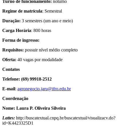
Turno de funcionamento:
noturno
Regime de matrícula
: Semestral
Duração:
3 semestres (um ano e meio)
Carga Horária
: 800 horas
Forma de ingresso:
Requisitos:
possuir nível médio completo
Oferta:
40 vagas por modalidade
Contatos
Telefone:
(69) 99918-2512
E-mail
:
agronegocio.jaru@ifro.edu.br
Coordenação
Nome:
Laura P. Oliveira Silveira
Lattes:
http://buscatextual.cnpq.br/buscatextual/visualizacv.do?
id=K4423325D1