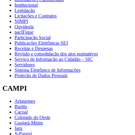
Institucional
Legislação
Licitações e Contratos
NIMPI
Ouvidoria
pacIFique
Participação Social
Publicações Eletrônicas SEI
Receitas e Despesas
Revisão e consolidação dos atos normativos
Serviço de Informação ao Cidadão – SIC
Servidores
Sistema Eletrônico de Informações
Proteção de Dados Pessoais
CAMPI
Ariquemes
Buritis
Cacoal
Colorado do Oeste
Guajará-Mirim
Jaru
Ji-Paraná