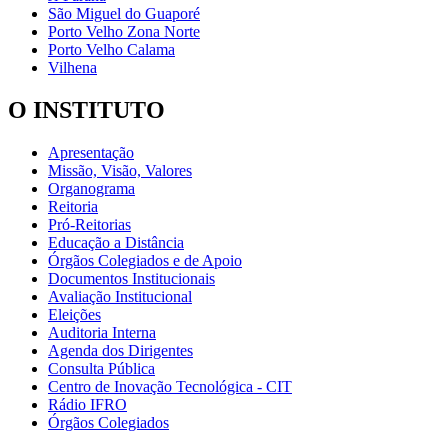
São Miguel do Guaporé
Porto Velho Zona Norte
Porto Velho Calama
Vilhena
O INSTITUTO
Apresentação
Missão, Visão, Valores
Organograma
Reitoria
Pró-Reitorias
Educação a Distância
Órgãos Colegiados e de Apoio
Documentos Institucionais
Avaliação Institucional
Eleições
Auditoria Interna
Agenda dos Dirigentes
Consulta Pública
Centro de Inovação Tecnológica - CIT
Rádio IFRO
Órgãos Colegiados