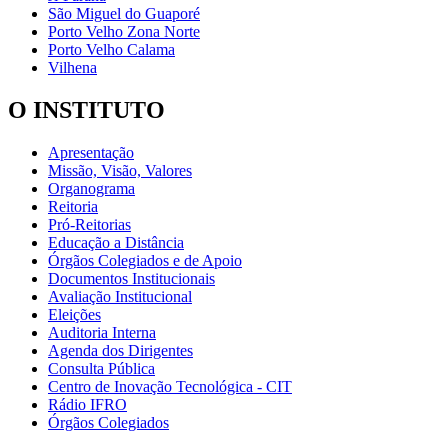
São Miguel do Guaporé
Porto Velho Zona Norte
Porto Velho Calama
Vilhena
O INSTITUTO
Apresentação
Missão, Visão, Valores
Organograma
Reitoria
Pró-Reitorias
Educação a Distância
Órgãos Colegiados e de Apoio
Documentos Institucionais
Avaliação Institucional
Eleições
Auditoria Interna
Agenda dos Dirigentes
Consulta Pública
Centro de Inovação Tecnológica - CIT
Rádio IFRO
Órgãos Colegiados