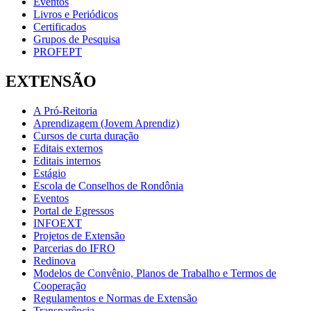
Eventos
Livros e Periódicos
Certificados
Grupos de Pesquisa
PROFEPT
EXTENSÃO
A Pró-Reitoria
Aprendizagem (Jovem Aprendiz)
Cursos de curta duração
Editais externos
Editais internos
Estágio
Escola de Conselhos de Rondônia
Eventos
Portal de Egressos
INFOEXT
Projetos de Extensão
Parcerias do IFRO
Redinova
Modelos de Convênio, Planos de Trabalho e Termos de
Cooperação
Regulamentos e Normas de Extensão
Transparência