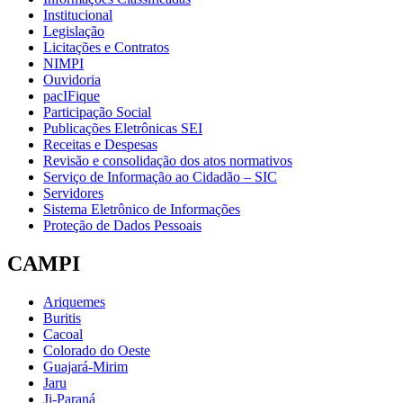
Institucional
Legislação
Licitações e Contratos
NIMPI
Ouvidoria
pacIFique
Participação Social
Publicações Eletrônicas SEI
Receitas e Despesas
Revisão e consolidação dos atos normativos
Serviço de Informação ao Cidadão – SIC
Servidores
Sistema Eletrônico de Informações
Proteção de Dados Pessoais
CAMPI
Ariquemes
Buritis
Cacoal
Colorado do Oeste
Guajará-Mirim
Jaru
Ji-Paraná