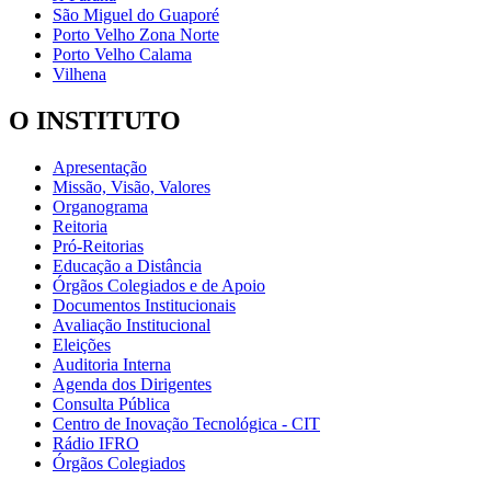
São Miguel do Guaporé
Porto Velho Zona Norte
Porto Velho Calama
Vilhena
O INSTITUTO
Apresentação
Missão, Visão, Valores
Organograma
Reitoria
Pró-Reitorias
Educação a Distância
Órgãos Colegiados e de Apoio
Documentos Institucionais
Avaliação Institucional
Eleições
Auditoria Interna
Agenda dos Dirigentes
Consulta Pública
Centro de Inovação Tecnológica - CIT
Rádio IFRO
Órgãos Colegiados