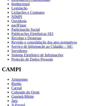
Institucional
Legislação
Licitações e Contratos
NIMPI
Ouvidoria
pacIFique
Participação Social
Publicações Eletrônicas SEI
Receitas e Despesas
Revisão e consolidação dos atos normativos
Serviço de Informação ao Cidadão – SIC
Servidores
Sistema Eletrônico de Informações
Proteção de Dados Pessoais
CAMPI
Ariquemes
Buritis
Cacoal
Colorado do Oeste
Guajará-Mirim
Jaru
Ji-Paraná