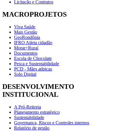
Licitação e Contratos
MACROPROJETOS
Viva Saúde
Mais Gestão
GeoRondônia
IFRO Atleta cidadão
Morar+Rural
Documentos
Escola de Chocolate
Pesca e Sustentabilidade
PCD - Mães atípicas
Solo Digital
DESENVOLVIMENTO
INSTITUCIONAL
A Pró-Reitoria
Planejamento estratégico
Sustentabilidade
Governança, Riscos e Controles internos
Relatório de gestão