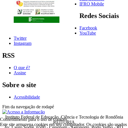
IFRO Mobile
Redes Sociais
Facebook
YouTube
Twitter
Instagram
RSS
O que é?
Assine
Sobre o site
Acessibilidade
Fim da navegação de rodapé
Instituto Federal de Educação, Ciência e Tecnologia de Rondônia
Consentimento para o uso de cookies
REITORIA
Este site armazena cookies em seu computador. Os cookies são usados
Av. Lauro Sodré, 6500 - Censipam - Aeroporto, Porto Velho - RO,