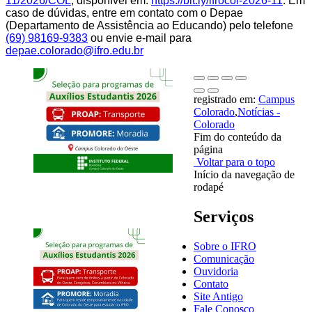
11/2026/COL
, disponível em:
https://bit.ly/ifrocol-2026-11
. Em
caso de dúvidas, entre em contato com o Depae
(Departamento de Assistência ao Educando) pelo telefone
(69) 98169-9383
ou envie e-mail para
depae.colorado@ifro.edu.br
registrado em:
Campus
Colorado
,
Notícias -
Colorado
Fim do conteúdo da
página
Voltar para o topo
Início da navegação de
rodapé
Serviços
Sobre o IFRO
Comunicação
Ouvidoria
Contato
Site Antigo
Fale Conosco