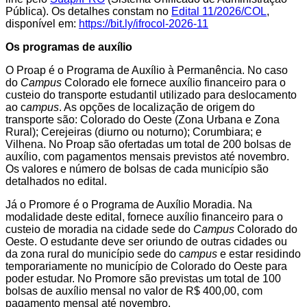
Pública). Os detalhes constam no
Edital 11/2026/COL
,
disponível em:
https://bit.ly/ifrocol-2026-11
Os programas de auxílio
O Proap é o Programa de Auxílio à Permanência. No caso
do
Campus
Colorado ele fornece auxílio financeiro para o
custeio do transporte estudantil utilizado para deslocamento
ao c
ampus
. As opções de localização de origem do
transporte são: Colorado do Oeste (Zona Urbana e Zona
Rural); Cerejeiras (diurno ou noturno); Corumbiara; e
Vilhena. No Proap são ofertadas um total de 200 bolsas de
auxílio, com pagamentos mensais previstos até novembro.
Os valores e número de bolsas de cada município são
detalhados no edital.
Já o Promore é o Programa de Auxílio Moradia. Na
modalidade deste edital, fornece auxílio financeiro para o
custeio de moradia na cidade sede do
Campus
Colorado do
Oeste. O estudante deve ser oriundo de outras cidades ou
da zona rural do município sede do c
ampus
e estar residindo
temporariamente no município de Colorado do Oeste para
poder estudar. No Promore são previstas um total de 100
bolsas de auxílio mensal no valor de R$ 400,00, com
pagamento mensal até novembro.