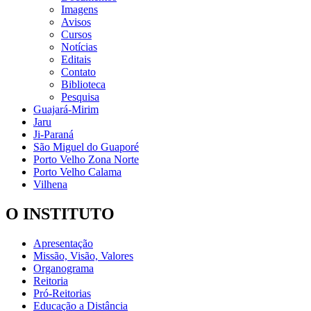
Imagens
Avisos
Cursos
Notícias
Editais
Contato
Biblioteca
Pesquisa
Guajará-Mirim
Jaru
Ji-Paraná
São Miguel do Guaporé
Porto Velho Zona Norte
Porto Velho Calama
Vilhena
O INSTITUTO
Apresentação
Missão, Visão, Valores
Organograma
Reitoria
Pró-Reitorias
Educação a Distância