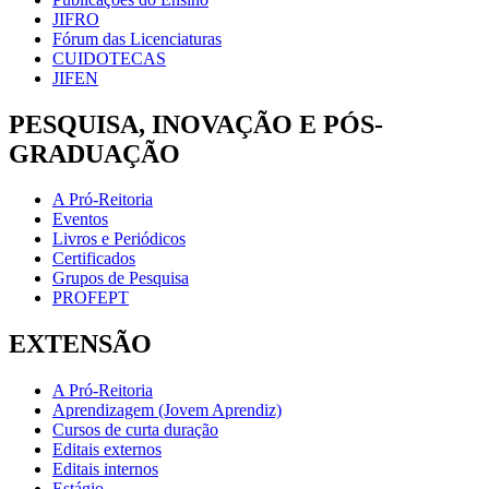
JIFRO
Fórum das Licenciaturas
CUIDOTECAS
JIFEN
PESQUISA, INOVAÇÃO E PÓS-
GRADUAÇÃO
A Pró-Reitoria
Eventos
Livros e Periódicos
Certificados
Grupos de Pesquisa
PROFEPT
EXTENSÃO
A Pró-Reitoria
Aprendizagem (Jovem Aprendiz)
Cursos de curta duração
Editais externos
Editais internos
Estágio