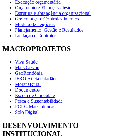
Execução orçamentária
Orçamento e Finanças - teste
Estrutura e abrangência organizacional
Governança e Controles internos
Modelo de negócios
Planejamento, Gestão e Resultados
Licitação e Contratos
MACROPROJETOS
Viva Saúde
Mais Gestão
GeoRondônia
IFRO Atleta cidadão
Morar+Rural
Documentos
Escola de Chocolate
Pesca e Sustentabilidade
PCD - Mães atípicas
Solo Digital
DESENVOLVIMENTO
INSTITUCIONAL