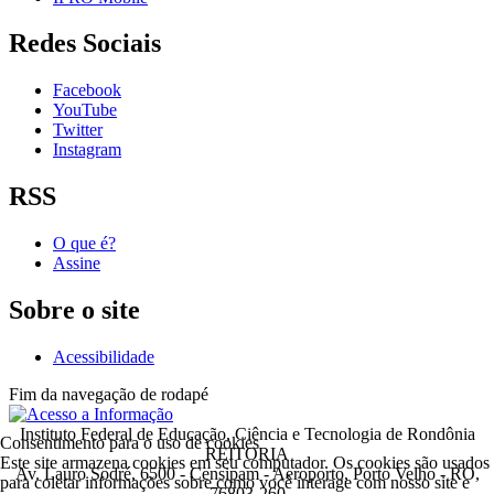
Redes Sociais
Facebook
YouTube
Twitter
Instagram
RSS
O que é?
Assine
Sobre o site
Acessibilidade
Fim da navegação de rodapé
Instituto Federal de Educação, Ciência e Tecnologia de Rondônia
Consentimento para o uso de cookies
REITORIA
Este site armazena cookies em seu computador. Os cookies são usados
Av. Lauro Sodré, 6500 - Censipam - Aeroporto, Porto Velho - RO,
para coletar informações sobre como você interage com nosso site e
76803-260