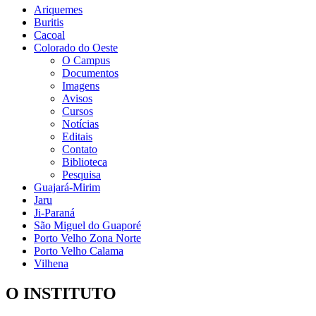
Ariquemes
Buritis
Cacoal
Colorado do Oeste
O Campus
Documentos
Imagens
Avisos
Cursos
Notícias
Editais
Contato
Biblioteca
Pesquisa
Guajará-Mirim
Jaru
Ji-Paraná
São Miguel do Guaporé
Porto Velho Zona Norte
Porto Velho Calama
Vilhena
O INSTITUTO