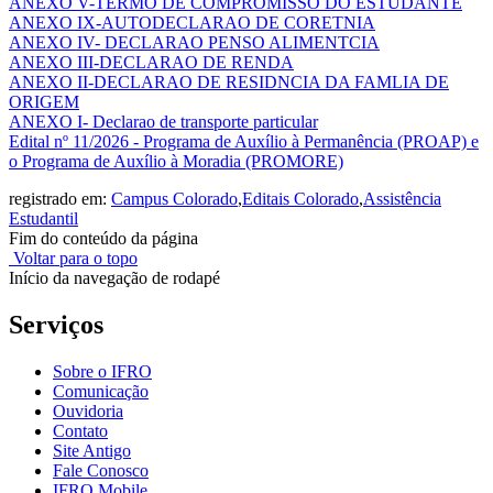
ANEXO V-TERMO DE COMPROMISSO DO ESTUDANTE
ANEXO IX-AUTODECLARAO DE CORETNIA
ANEXO IV- DECLARAO PENSO ALIMENTCIA
ANEXO III-DECLARAO DE RENDA
ANEXO II-DECLARAO DE RESIDNCIA DA FAMLIA DE
ORIGEM
ANEXO I- Declarao de transporte particular
Edital nº 11/2026 - Programa de Auxílio à Permanência (PROAP) e
o Programa de Auxílio à Moradia (PROMORE)
registrado em:
Campus Colorado
,
Editais Colorado
,
Assistência
Estudantil
Fim do conteúdo da página
Voltar para o topo
Início da navegação de rodapé
Serviços
Sobre o IFRO
Comunicação
Ouvidoria
Contato
Site Antigo
Fale Conosco
IFRO Mobile