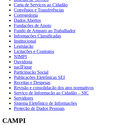
Carta de Serviços ao Cidadão
Convênios e Transferências
Corregedoria
Dados Abertos
Fundações de Apoio
Fundo de Amparo ao Trabalhador
Informações Classificadas
Institucional
Legislação
Licitações e Contratos
NIMPI
Ouvidoria
pacIFique
Participação Social
Publicações Eletrônicas SEI
Receitas e Despesas
Revisão e consolidação dos atos normativos
Serviço de Informação ao Cidadão – SIC
Servidores
Sistema Eletrônico de Informações
Proteção de Dados Pessoais
CAMPI