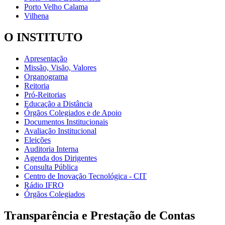
Porto Velho Calama
Vilhena
O INSTITUTO
Apresentação
Missão, Visão, Valores
Organograma
Reitoria
Pró-Reitorias
Educação a Distância
Órgãos Colegiados e de Apoio
Documentos Institucionais
Avaliação Institucional
Eleições
Auditoria Interna
Agenda dos Dirigentes
Consulta Pública
Centro de Inovação Tecnológica - CIT
Rádio IFRO
Órgãos Colegiados
Transparência e Prestação de Contas