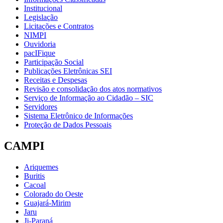
Institucional
Legislação
Licitações e Contratos
NIMPI
Ouvidoria
pacIFique
Participação Social
Publicações Eletrônicas SEI
Receitas e Despesas
Revisão e consolidação dos atos normativos
Serviço de Informação ao Cidadão – SIC
Servidores
Sistema Eletrônico de Informações
Proteção de Dados Pessoais
CAMPI
Ariquemes
Buritis
Cacoal
Colorado do Oeste
Guajará-Mirim
Jaru
Ji-Paraná