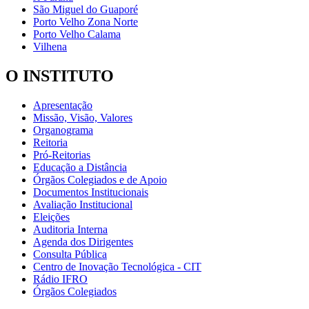
São Miguel do Guaporé
Porto Velho Zona Norte
Porto Velho Calama
Vilhena
O INSTITUTO
Apresentação
Missão, Visão, Valores
Organograma
Reitoria
Pró-Reitorias
Educação a Distância
Órgãos Colegiados e de Apoio
Documentos Institucionais
Avaliação Institucional
Eleições
Auditoria Interna
Agenda dos Dirigentes
Consulta Pública
Centro de Inovação Tecnológica - CIT
Rádio IFRO
Órgãos Colegiados