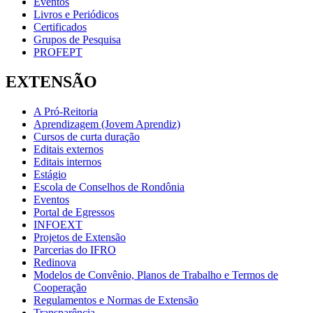
Eventos
Livros e Periódicos
Certificados
Grupos de Pesquisa
PROFEPT
EXTENSÃO
A Pró-Reitoria
Aprendizagem (Jovem Aprendiz)
Cursos de curta duração
Editais externos
Editais internos
Estágio
Escola de Conselhos de Rondônia
Eventos
Portal de Egressos
INFOEXT
Projetos de Extensão
Parcerias do IFRO
Redinova
Modelos de Convênio, Planos de Trabalho e Termos de
Cooperação
Regulamentos e Normas de Extensão
Transparência