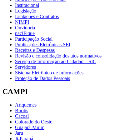
Institucional
Legislação
Licitações e Contratos
NIMPI
Ouvidoria
pacIFique
Participação Social
Publicações Eletrônicas SEI
Receitas e Despesas
Revisão e consolidação dos atos normativos
Serviço de Informação ao Cidadão – SIC
Servidores
Sistema Eletrônico de Informações
Proteção de Dados Pessoais
CAMPI
Ariquemes
Buritis
Cacoal
Colorado do Oeste
Guajará-Mirim
Jaru
Ji-Paraná