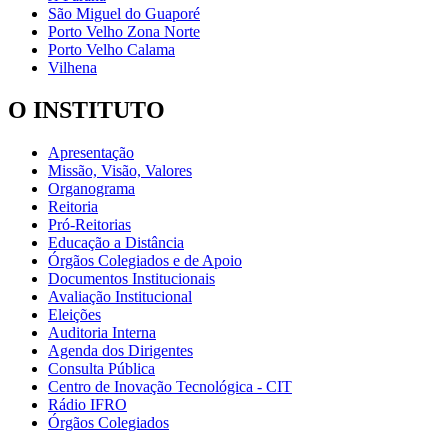
São Miguel do Guaporé
Porto Velho Zona Norte
Porto Velho Calama
Vilhena
O INSTITUTO
Apresentação
Missão, Visão, Valores
Organograma
Reitoria
Pró-Reitorias
Educação a Distância
Órgãos Colegiados e de Apoio
Documentos Institucionais
Avaliação Institucional
Eleições
Auditoria Interna
Agenda dos Dirigentes
Consulta Pública
Centro de Inovação Tecnológica - CIT
Rádio IFRO
Órgãos Colegiados