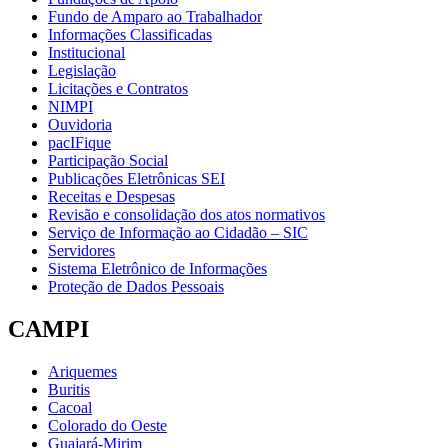
Fundo de Amparo ao Trabalhador
Informações Classificadas
Institucional
Legislação
Licitações e Contratos
NIMPI
Ouvidoria
pacIFique
Participação Social
Publicações Eletrônicas SEI
Receitas e Despesas
Revisão e consolidação dos atos normativos
Serviço de Informação ao Cidadão – SIC
Servidores
Sistema Eletrônico de Informações
Proteção de Dados Pessoais
CAMPI
Ariquemes
Buritis
Cacoal
Colorado do Oeste
Guajará-Mirim