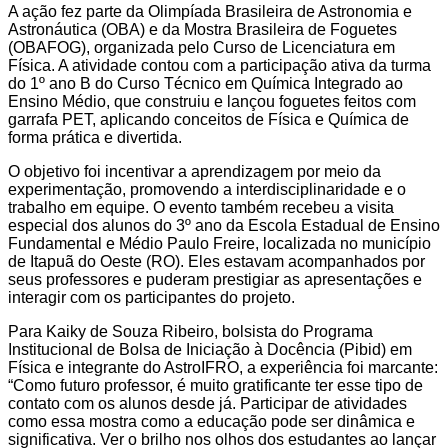
A ação fez parte da Olimpíada Brasileira de Astronomia e
Astronáutica (OBA) e da Mostra Brasileira de Foguetes
(OBAFOG), organizada pelo Curso de Licenciatura em
Física. A atividade contou com a participação ativa da turma
do 1º ano B do Curso Técnico em Química Integrado ao
Ensino Médio, que construiu e lançou foguetes feitos com
garrafa PET, aplicando conceitos de Física e Química de
forma prática e divertida.
O objetivo foi incentivar a aprendizagem por meio da
experimentação, promovendo a interdisciplinaridade e o
trabalho em equipe. O evento também recebeu a visita
especial dos alunos do 3º ano da Escola Estadual de Ensino
Fundamental e Médio Paulo Freire, localizada no município
de Itapuã do Oeste (RO). Eles estavam acompanhados por
seus professores e puderam prestigiar as apresentações e
interagir com os participantes do projeto.
Para Kaiky de Souza Ribeiro, bolsista do Programa
Institucional de Bolsa de Iniciação à Docência (Pibid) em
Física e integrante do AstroIFRO, a experiência foi marcante:
“Como futuro professor, é muito gratificante ter esse tipo de
contato com os alunos desde já. Participar de atividades
como essa mostra como a educação pode ser dinâmica e
significativa. Ver o brilho nos olhos dos estudantes ao lançar