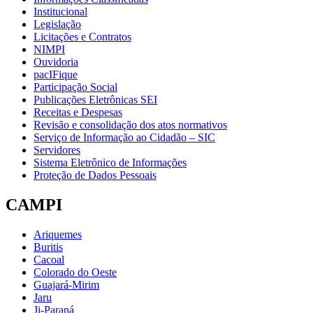
Institucional
Legislação
Licitações e Contratos
NIMPI
Ouvidoria
pacIFique
Participação Social
Publicações Eletrônicas SEI
Receitas e Despesas
Revisão e consolidação dos atos normativos
Serviço de Informação ao Cidadão – SIC
Servidores
Sistema Eletrônico de Informações
Proteção de Dados Pessoais
CAMPI
Ariquemes
Buritis
Cacoal
Colorado do Oeste
Guajará-Mirim
Jaru
Ji-Paraná