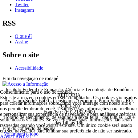
Twitter
Instagram
RSS
O que é?
Assine
Sobre o site
Acessibilidade
Fim da navegação de rodapé
Instituto Federal de Educação, Ciência e Tecnologia de Rondônia
Consentimento para o uso de cookies
REITORIA
Este site armazena cookies em seu computador. Os cookies são usados
Av. Lauro Sodré, 6500 - Censipam - Aeroporto, Porto Velho - RO,
para coletar informações sobre como você interage com nosso site e
76803-260
nos permite lembrar de você. Usamos essas informações para melhorar
Fone/Fax: (69) 2182-9600
e personalizar sua experiência de navegação e para análises e métricas
Horário de atendimento: de segunda a sexta-feira - das 08h às 12h e
sobre nossos visitantes. Se você recusar, suas informações não serão
das 14h às 18h
rastreadas quando você visitar este site. Um único cookie será usado
Fim do conteúdo da página
em seu navegador para lembrar sua preferência de não ser rastreado.
Voltar para o topo
Aceitar
Recusar