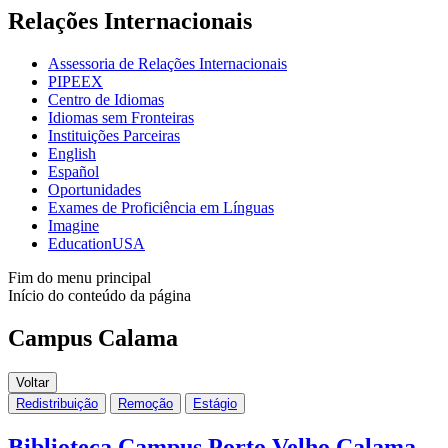
Relações Internacionais
Assessoria de Relações Internacionais
PIPEEX
Centro de Idiomas
Idiomas sem Fronteiras
Instituições Parceiras
English
Español
Oportunidades
Exames de Proficiência em Línguas
Imagine
EducationUSA
Fim do menu principal
Início do conteúdo da página
Campus Calama
Voltar
Redistribuição
Remoção
Estágio
Biblioteca Campus Porto Velho Calama