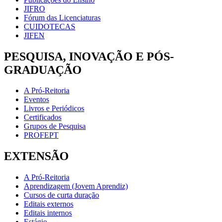
JIFRO
Fórum das Licenciaturas
CUIDOTECAS
JIFEN
PESQUISA, INOVAÇÃO E PÓS-
GRADUAÇÃO
A Pró-Reitoria
Eventos
Livros e Periódicos
Certificados
Grupos de Pesquisa
PROFEPT
EXTENSÃO
A Pró-Reitoria
Aprendizagem (Jovem Aprendiz)
Cursos de curta duração
Editais externos
Editais internos
Estágio