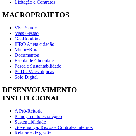
Licitação e Contratos
MACROPROJETOS
Viva Saúde
Mais Gestão
GeoRondônia
IFRO Atleta cidadão
Morar+Rural
Documentos
Escola de Chocolate
Pesca e Sustentabilidade
PCD - Mães atípicas
Solo Digital
DESENVOLVIMENTO
INSTITUCIONAL
A Pró-Reitoria
Planejamento estratégico
Sustentabilidade
Governança, Riscos e Controles internos
Relatório de gestão