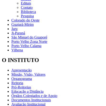
Editais
Contato
Biblioteca
Pesquisa
Colorado do Oeste
Guajará-Mirim
Jaru
Ji-Paraná
São Miguel do Guaporé
Porto Velho Zona Norte
Porto Velho Calama
Vilhena
O INSTITUTO
Apresentação
Missão, Visão, Valores
Organograma
Reitoria
Pró-Reitorias
Educação a Distância
Órgãos Colegiados e de Apoio
Documentos Institucionais
Avaliação Institucional