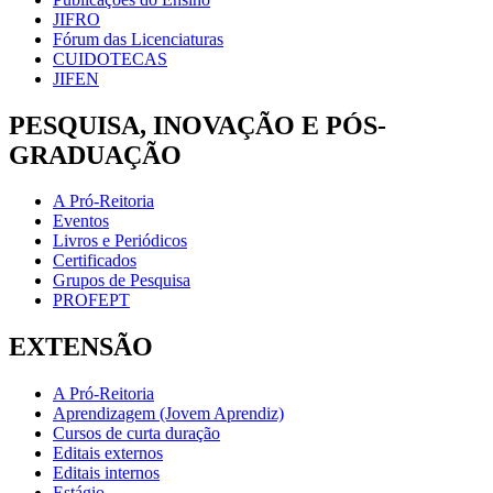
JIFRO
Fórum das Licenciaturas
CUIDOTECAS
JIFEN
PESQUISA, INOVAÇÃO E PÓS-
GRADUAÇÃO
A Pró-Reitoria
Eventos
Livros e Periódicos
Certificados
Grupos de Pesquisa
PROFEPT
EXTENSÃO
A Pró-Reitoria
Aprendizagem (Jovem Aprendiz)
Cursos de curta duração
Editais externos
Editais internos
Estágio