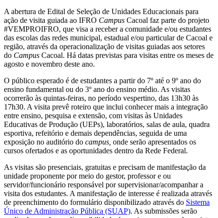
A abertura de Edital de Seleção de Unidades Educacionais para
ação de visita guiada ao IFRO
Campus
Cacoal faz parte do projeto
#VEMPROIFRO, que visa a receber a comunidade e/ou estudantes
das escolas das redes municipal, estadual e/ou particular de Cacoal e
região, através da operacionalização de visitas guiadas aos setores
do
Campus
Cacoal. Há datas previstas para visitas entre os meses de
agosto e novembro deste ano.
O público esperado é de estudantes a partir do 7º até o 9º ano do
ensino fundamental ou do 3º ano do ensino médio. As visitas
ocorrerão às quintas-feiras, no período vespertino, das 13h30 às
17h30. A visita prevê roteiro que inclui conhecer mais a integração
entre ensino, pesquisa e extensão, com visitas às Unidades
Educativas de Produção (UEPs), laboratórios, salas de aula, quadra
esportiva, refeitório e demais dependências, seguida de uma
exposição no auditório do
campus,
onde serão apresentados os
cursos ofertados e as oportunidades dentro da Rede Federal.
As visitas são presenciais, gratuitas e precisam de manifestação da
unidade proponente por meio do gestor, professor e ou
servidor/funcionário responsável por supervisionar/acompanhar a
visita dos estudantes. A manifestação de interesse é realizada através
de preenchimento do formulário disponibilizado através do
Sistema
Único de Administração Pública (SUAP)
. As submissões serão