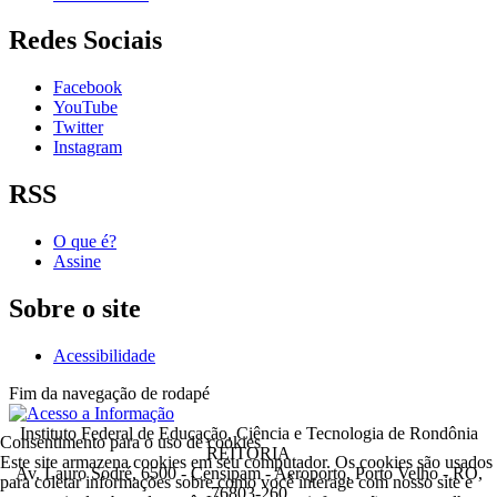
Redes Sociais
Facebook
YouTube
Twitter
Instagram
RSS
O que é?
Assine
Sobre o site
Acessibilidade
Fim da navegação de rodapé
Instituto Federal de Educação, Ciência e Tecnologia de Rondônia
Consentimento para o uso de cookies
REITORIA
Este site armazena cookies em seu computador. Os cookies são usados
Av. Lauro Sodré, 6500 - Censipam - Aeroporto, Porto Velho - RO,
para coletar informações sobre como você interage com nosso site e
76803-260