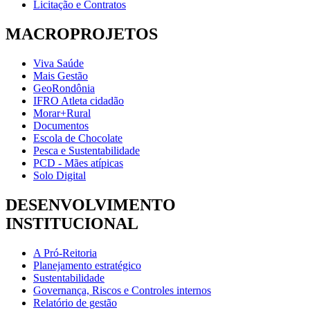
Licitação e Contratos
MACROPROJETOS
Viva Saúde
Mais Gestão
GeoRondônia
IFRO Atleta cidadão
Morar+Rural
Documentos
Escola de Chocolate
Pesca e Sustentabilidade
PCD - Mães atípicas
Solo Digital
DESENVOLVIMENTO
INSTITUCIONAL
A Pró-Reitoria
Planejamento estratégico
Sustentabilidade
Governança, Riscos e Controles internos
Relatório de gestão