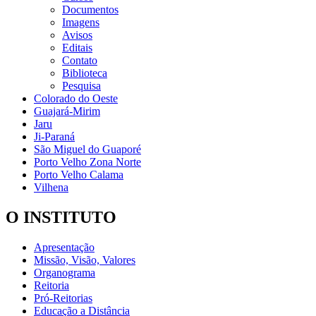
Documentos
Imagens
Avisos
Editais
Contato
Biblioteca
Pesquisa
Colorado do Oeste
Guajará-Mirim
Jaru
Ji-Paraná
São Miguel do Guaporé
Porto Velho Zona Norte
Porto Velho Calama
Vilhena
O INSTITUTO
Apresentação
Missão, Visão, Valores
Organograma
Reitoria
Pró-Reitorias
Educação a Distância