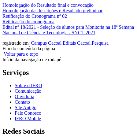
Homologação do Resultado final e convocação
Homologação das Inscrições e Resultado preliminar
Retificação do Cronograma nº 02
Retificação do cronograma
Edital nº 18/2021 - Seleção de alunos para Monitoria na 18ª Semana
Nacional de Ciência e Tecnologia - SNCT 2021
registrado em:
Campus Cacoal
,
Editais Cacoal
,
Pesquisa
Fim do conteúdo da página
Voltar para o topo
Início da navegação de rodapé
Serviços
Sobre o IFRO
Comunicação
Ouvidoria
Contato
Site Antigo
Fale Conosco
IFRO Mobile
Redes Sociais