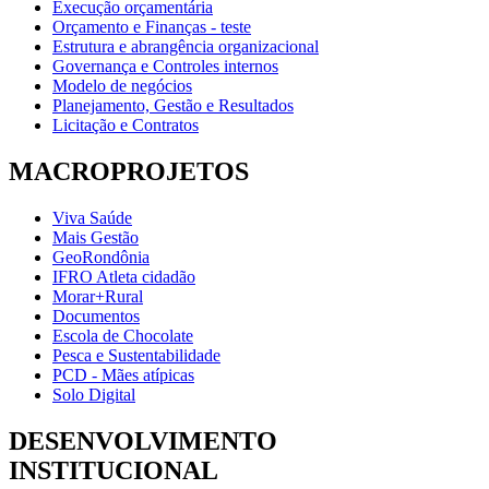
Execução orçamentária
Orçamento e Finanças - teste
Estrutura e abrangência organizacional
Governança e Controles internos
Modelo de negócios
Planejamento, Gestão e Resultados
Licitação e Contratos
MACROPROJETOS
Viva Saúde
Mais Gestão
GeoRondônia
IFRO Atleta cidadão
Morar+Rural
Documentos
Escola de Chocolate
Pesca e Sustentabilidade
PCD - Mães atípicas
Solo Digital
DESENVOLVIMENTO
INSTITUCIONAL