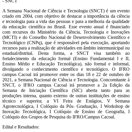
- SNCT
A Semana Nacional de Ciência e Tecnologia (SNCT) é um evento
criado em 2004, com objetivo de destacar a importância da ciência
e tecnologia para a vida das pessoas e para a melhoria da qualidade
da educação científica no Brasil. Esse evento anual é financiado
com recursos do Ministério da Ciência, Tecnologia e Inovações
(MCTI) e do Conselho Nacional de Desenvolvimento Científico e
Tecnológico (CNPq), que é responsável pela execução, aportando
recursos para a realização de atividades em âmbito intermunicipal ou
estadual/distrital. Desta forma, a SNCT visa também ao
fortalecimento da educação formal (Ensino Fundamental I e II,
Ensino Médio e Educação Tecnológica), não formal e informal,
divulgando o conhecimento científico e tecnológico. O IFRO
campus Cacoal irá promover entre os dias 18 e 22 de outubro de
2021, a Semana Nacional de Ciência e Tecnologia. Concomitante à
SNCT, o IFRO campus Cacoal irá promover a 2a Edição da
Semana de Iniciação Científica (SIC) aberta tanto para as
produções interna, quanto externo de outras instituições de ensino
técnico e superior, a VI Feira de Estágios, V Semana
Agrotecnológica, I Colóquio da Pós- Graduação, I Workshop de
Inovação Tecnológica, I Colóquio de Ensino de Geografia, I
Colóquio dos Grupos de Pesquisa do IFRO/Campus Cacoal.
Edital e Resultados: