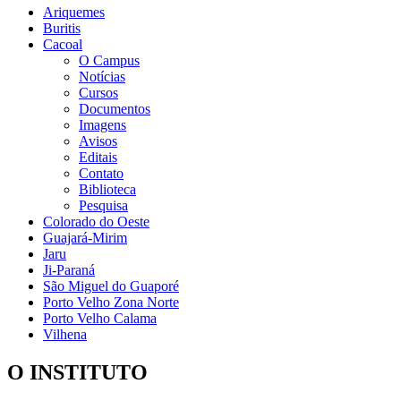
Ariquemes
Buritis
Cacoal
O Campus
Notícias
Cursos
Documentos
Imagens
Avisos
Editais
Contato
Biblioteca
Pesquisa
Colorado do Oeste
Guajará-Mirim
Jaru
Ji-Paraná
São Miguel do Guaporé
Porto Velho Zona Norte
Porto Velho Calama
Vilhena
O INSTITUTO