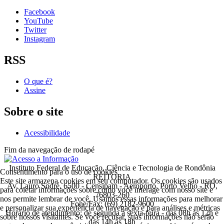
Facebook
YouTube
Twitter
Instagram
RSS
O que é?
Assine
Sobre o site
Acessibilidade
Fim da navegação de rodapé
Instituto Federal de Educação, Ciência e Tecnologia de Rondônia
Consentimento para o uso de cookies
REITORIA
Este site armazena cookies em seu computador. Os cookies são usados
Av. Lauro Sodré, 6500 - Censipam - Aeroporto, Porto Velho - RO,
para coletar informações sobre como você interage com nosso site e
76803-260
nos permite lembrar de você. Usamos essas informações para melhorar
Fone/Fax: (69) 2182-9600
e personalizar sua experiência de navegação e para análises e métricas
Horário de atendimento: de segunda a sexta-feira - das 08h às 12h e
sobre nossos visitantes. Se você recusar, suas informações não serão
das 14h às 18h