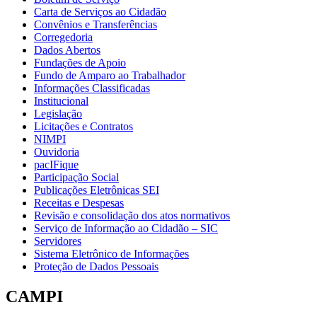
Carta de Serviços ao Cidadão
Convênios e Transferências
Corregedoria
Dados Abertos
Fundações de Apoio
Fundo de Amparo ao Trabalhador
Informações Classificadas
Institucional
Legislação
Licitações e Contratos
NIMPI
Ouvidoria
pacIFique
Participação Social
Publicações Eletrônicas SEI
Receitas e Despesas
Revisão e consolidação dos atos normativos
Serviço de Informação ao Cidadão – SIC
Servidores
Sistema Eletrônico de Informações
Proteção de Dados Pessoais
CAMPI