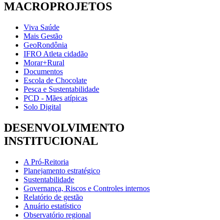
MACROPROJETOS
Viva Saúde
Mais Gestão
GeoRondônia
IFRO Atleta cidadão
Morar+Rural
Documentos
Escola de Chocolate
Pesca e Sustentabilidade
PCD - Mães atípicas
Solo Digital
DESENVOLVIMENTO
INSTITUCIONAL
A Pró-Reitoria
Planejamento estratégico
Sustentabilidade
Governança, Riscos e Controles internos
Relatório de gestão
Anuário estatístico
Observatório regional