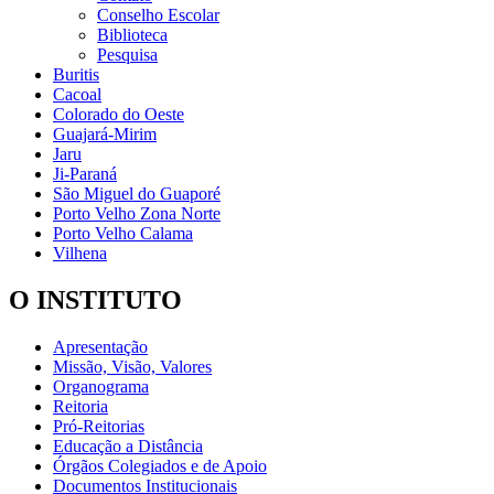
Conselho Escolar
Biblioteca
Pesquisa
Buritis
Cacoal
Colorado do Oeste
Guajará-Mirim
Jaru
Ji-Paraná
São Miguel do Guaporé
Porto Velho Zona Norte
Porto Velho Calama
Vilhena
O INSTITUTO
Apresentação
Missão, Visão, Valores
Organograma
Reitoria
Pró-Reitorias
Educação a Distância
Órgãos Colegiados e de Apoio
Documentos Institucionais