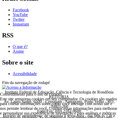
Facebook
YouTube
Twitter
Instagram
RSS
O que é?
Assine
Sobre o site
Acessibilidade
Fim da navegação de rodapé
Instituto Federal de Educação, Ciência e Tecnologia de Rondônia
Consentimento para o uso de cookies
REITORIA
Este site armazena cookies em seu computador. Os cookies são usados
Av. Lauro Sodré, 6500 - Censipam - Aeroporto, Porto Velho - RO,
para coletar informações sobre como você interage com nosso site e
76803-260
nos permite lembrar de você. Usamos essas informações para melhorar
Fone/Fax: (69) 2182-9600
e personalizar sua experiência de navegação e para análises e métricas
Horário de atendimento: de segunda a sexta-feira - das 08h às 12h e
sobre nossos visitantes. Se você recusar, suas informações não serão