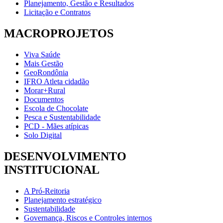
Planejamento, Gestão e Resultados
Licitação e Contratos
MACROPROJETOS
Viva Saúde
Mais Gestão
GeoRondônia
IFRO Atleta cidadão
Morar+Rural
Documentos
Escola de Chocolate
Pesca e Sustentabilidade
PCD - Mães atípicas
Solo Digital
DESENVOLVIMENTO
INSTITUCIONAL
A Pró-Reitoria
Planejamento estratégico
Sustentabilidade
Governança, Riscos e Controles internos