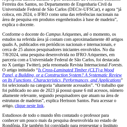
Ferreira dos Santos, no Departamento de Engenharia Civil da
Universidade Federal de São Carlos (DECiv-UFSCar), e agora “já
coloca, em 2024, o IFRO como uma das referências nacionais na
área de pesquisa em produtos engenheirados à base de madeira”,
explica o docente.
Conforme o docente do
Campus
Ariquemes, até o momento, os
estudos na referida área já contam com aproximadamente 40 artigos
qualis A, publicados em periódicos nacionais e internacionais, e
cerca de 25 alunos pesquisadores iniciantes envolvidos. No dia
7/8/2024, uma pesquisa desenvolvida no IFRO Ariquemes, em
parceria com a Universidade Federal de São Carlos, foi destacada
no X (antigo Twitter), pela renomada Revista Internacional
Forests
.
O artigo intitulado “
Is Cross-Laminated Timber (CLT) a Wood
Panel, a Building, or a Construction System? A Systematic Review
on Its Functions, Characteristics, Performances, and Applications
”
foi selecionado na categoria “altamente acessados”. “O trabalho que
foi publicado no ano de 2023 já possui quase 6 mil acessos, número
altamente relevante, segundo pesquisadores que atuam na área de
estruturas de madeiras”, explica Herisson Santos. Para acessar o
artigo,
clique neste link
.
Estudiosos de todo o mundo têm contatado o professor para
conhecer um pouco mais da pesquisa desenvolvida no estado de
Rondônia. Ele também foi convidado para representar o Instituto