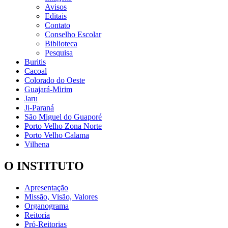
Avisos
Editais
Contato
Conselho Escolar
Biblioteca
Pesquisa
Buritis
Cacoal
Colorado do Oeste
Guajará-Mirim
Jaru
Ji-Paraná
São Miguel do Guaporé
Porto Velho Zona Norte
Porto Velho Calama
Vilhena
O INSTITUTO
Apresentação
Missão, Visão, Valores
Organograma
Reitoria
Pró-Reitorias