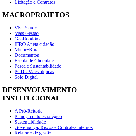
Licitação e Contratos
MACROPROJETOS
Viva Saúde
Mais Gestão
GeoRondônia
IFRO Atleta cidadão
Morar+Rural
Documentos
Escola de Chocolate
Pesca e Sustentabilidade
PCD - Mães atípicas
Solo Digital
DESENVOLVIMENTO
INSTITUCIONAL
A Pró-Reitoria
Planejamento estratégico
Sustentabilidade
Governança, Riscos e Controles internos
Relatório de gestão