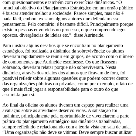
com questionamentos e também com exercícios dinâmicos. “O
principal objetivo do Planejamento Estratégico em um órgão público
é buscar atender melhor a sociedade. Parece simples, mas não é
nada fácil, embora existam alguns autores que defendam esse
pensamento. Pelo contrário: é bastante difícil. Principalmente porque
existem pessoas envolvidas no processo, o que compreende egos
opostos, divergências de ideias etc.”, disse Aurineide.
Para ilustrar alguns desafios que se encontram no planejamento
estratégico, foi realizada a dinâmica da sobrevivência: os alunos
deveriam rapidamente se reunir em grupos, de acordo com o número
de componentes que Aurineide escolhesse. Os que ficassem
sobrando, deveriam relatar porque não sobreviveram. Nesta
dinâmica, através dos relatos dos alunos que ficavam de fora, foi
possível refletir sobre algumas questões que podem ocorrer dentro
das organizações públicas ou privadas, como por exemplo, o fato de
que é mais fácil jogar a responsabilidade para o outro do que
assumi-la para si.
Ao final da oficina os alunos tiveram um espaço para realizar uma
avaliação sobre as atividades desenvolvidas. A satisfação foi
unânime, principalmente pela oportunidade de vivenciarem a parte
prática do planejamento estratégico nas dinâmicas trabalhadas,
sempre refletindo e relacionando com a teoria vista em sala de aula.
“Uma organização não deve se vitimar. Deve sempre buscar utilizar