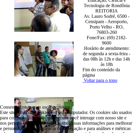
Educação, Ciência e
Tecnologia de Rondônia
REITORIA
Av. Lauro Sodré, 6500 -
Censipam - Aeroporto,
Porto Velho - RO,
76803-260
Fone/Fax: (69) 2182-
9600
Horário de atendimento:
de segunda a sexta-feira -
das 08h às 12h e das 14h
às 18h
Fim do conteúdo da
página
Voltar para o topo
Consentimento para o uso de cookies
Este site armazena cookies em seu computador. Os cookies são usados
para coletar informações sobre como você interage com nosso site e
nos permite lembrar de você. Usamos essas informações para melhorar
e personalizar sua experiência de navegação e para análises e métricas