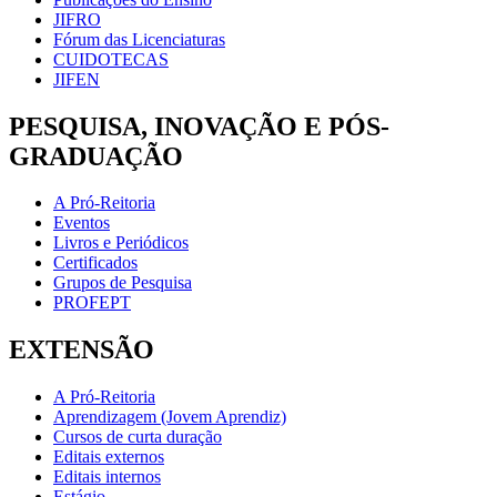
JIFRO
Fórum das Licenciaturas
CUIDOTECAS
JIFEN
PESQUISA, INOVAÇÃO E PÓS-
GRADUAÇÃO
A Pró-Reitoria
Eventos
Livros e Periódicos
Certificados
Grupos de Pesquisa
PROFEPT
EXTENSÃO
A Pró-Reitoria
Aprendizagem (Jovem Aprendiz)
Cursos de curta duração
Editais externos
Editais internos
Estágio