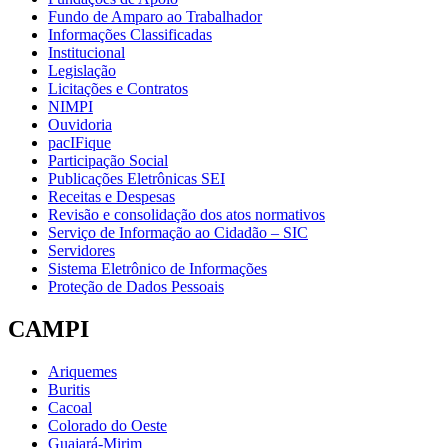
Fundo de Amparo ao Trabalhador
Informações Classificadas
Institucional
Legislação
Licitações e Contratos
NIMPI
Ouvidoria
pacIFique
Participação Social
Publicações Eletrônicas SEI
Receitas e Despesas
Revisão e consolidação dos atos normativos
Serviço de Informação ao Cidadão – SIC
Servidores
Sistema Eletrônico de Informações
Proteção de Dados Pessoais
CAMPI
Ariquemes
Buritis
Cacoal
Colorado do Oeste
Guajará-Mirim