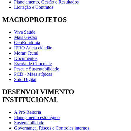
Planejamento, Gestão e Resultados
Licitação e Contratos
MACROPROJETOS
Viva Saúde
Mais Gestão
GeoRondônia
IFRO Atleta cidadão
Morar+Rural
Documentos
Escola de Chocolate
Pesca e Sustentabilidade
PCD - Mães atípicas
Solo Digital
DESENVOLVIMENTO
INSTITUCIONAL
A Pró-Reitoria
Planejamento estratégico
Sustentabilidade
Governança, Riscos e Controles internos