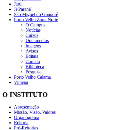
Jaru
Ji-Paraná
São Miguel do Guaporé
Porto Velho Zona Norte
O Campus
Notícias
Cursos
Documentos
Imagens
Avisos
Editais
Contato
Biblioteca
Pesquisa
Porto Velho Calama
Vilhena
O INSTITUTO
Apresentação
Missão, Visão, Valores
Organograma
Reitoria
Pró-Reitorias