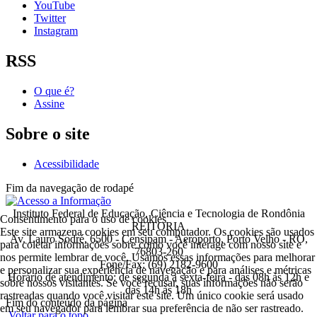
YouTube
Twitter
Instagram
RSS
O que é?
Assine
Sobre o site
Acessibilidade
Fim da navegação de rodapé
Instituto Federal de Educação, Ciência e Tecnologia de Rondônia
Consentimento para o uso de cookies
REITORIA
Este site armazena cookies em seu computador. Os cookies são usados
Av. Lauro Sodré, 6500 - Censipam - Aeroporto, Porto Velho - RO,
para coletar informações sobre como você interage com nosso site e
76803-260
nos permite lembrar de você. Usamos essas informações para melhorar
Fone/Fax: (69) 2182-9600
e personalizar sua experiência de navegação e para análises e métricas
Horário de atendimento: de segunda a sexta-feira - das 08h às 12h e
sobre nossos visitantes. Se você recusar, suas informações não serão
das 14h às 18h
rastreadas quando você visitar este site. Um único cookie será usado
Fim do conteúdo da página
em seu navegador para lembrar sua preferência de não ser rastreado.
Voltar para o topo