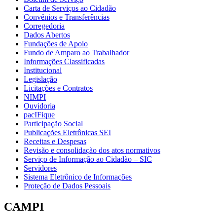
Carta de Serviços ao Cidadão
Convênios e Transferências
Corregedoria
Dados Abertos
Fundações de Apoio
Fundo de Amparo ao Trabalhador
Informações Classificadas
Institucional
Legislação
Licitações e Contratos
NIMPI
Ouvidoria
pacIFique
Participação Social
Publicações Eletrônicas SEI
Receitas e Despesas
Revisão e consolidação dos atos normativos
Serviço de Informação ao Cidadão – SIC
Servidores
Sistema Eletrônico de Informações
Proteção de Dados Pessoais
CAMPI