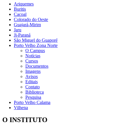
Ariquemes
Buritis
Cacoal
Colorado do Oeste
Guajará-Mirim
Jaru
Ji-Paraná
São Miguel do Guaporé
Porto Velho Zona Norte
O Campus
Notícias
Cursos
Documentos
Imagens
Avisos
Editais
Contato
Biblioteca
Pesquisa
Porto Velho Calama
Vilhena
O INSTITUTO