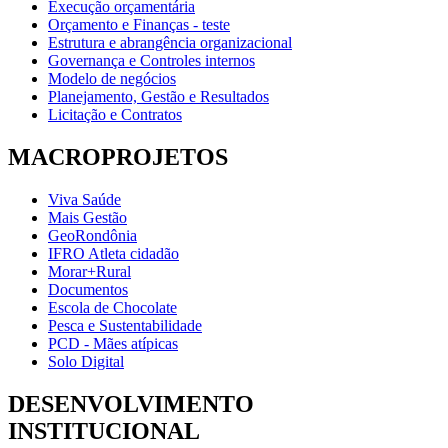
Execução orçamentária
Orçamento e Finanças - teste
Estrutura e abrangência organizacional
Governança e Controles internos
Modelo de negócios
Planejamento, Gestão e Resultados
Licitação e Contratos
MACROPROJETOS
Viva Saúde
Mais Gestão
GeoRondônia
IFRO Atleta cidadão
Morar+Rural
Documentos
Escola de Chocolate
Pesca e Sustentabilidade
PCD - Mães atípicas
Solo Digital
DESENVOLVIMENTO
INSTITUCIONAL