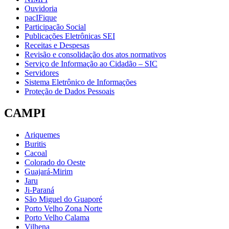
Ouvidoria
pacIFique
Participação Social
Publicações Eletrônicas SEI
Receitas e Despesas
Revisão e consolidação dos atos normativos
Serviço de Informação ao Cidadão – SIC
Servidores
Sistema Eletrônico de Informações
Proteção de Dados Pessoais
CAMPI
Ariquemes
Buritis
Cacoal
Colorado do Oeste
Guajará-Mirim
Jaru
Ji-Paraná
São Miguel do Guaporé
Porto Velho Zona Norte
Porto Velho Calama
Vilhena