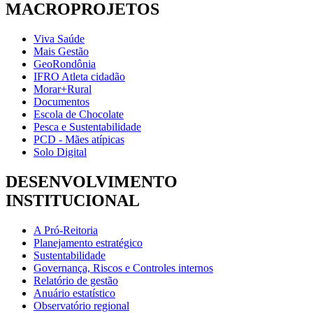
MACROPROJETOS
Viva Saúde
Mais Gestão
GeoRondônia
IFRO Atleta cidadão
Morar+Rural
Documentos
Escola de Chocolate
Pesca e Sustentabilidade
PCD - Mães atípicas
Solo Digital
DESENVOLVIMENTO
INSTITUCIONAL
A Pró-Reitoria
Planejamento estratégico
Sustentabilidade
Governança, Riscos e Controles internos
Relatório de gestão
Anuário estatístico
Observatório regional