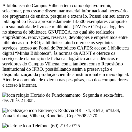
A biblioteca do Campus Vilhena tem como objetivo reunir,
selecionar, processar e disseminar material informacional necessário
aos programas de ensino, pesquisa e extensão. Possui em seu acervo
bibliográfico físico aproximadamente 13.600 exemplares composto
em sua maioria de livros e multimídia (DVDs e CDs) catalogados
no sistema de biblioteca GNUTECA, no qual são realizados
empréstimos, renovações, reservas, devoluções e empréstimos entre
bibliotecas do IFRO; a biblioteca ainda oferece os seguintes
serviços: acesso ao Portal de Periódicos CAPES; acesso à biblioteca
digital “Minha Biblioteca”, às normas da ABNT e oferece os
serviços de elaboração de ficha catalográfica aos acadêmicos e
servidores do Campus Vilhena, conta também com o Repositório
Institucional do IFRO, possibilitando assim a preservação e
disponibilização da produção científica institucional em meio digital.
Atende a comunidade externa nas pesquisas, uso dos computadores
e acesso à internet.
Horário de Funcionamento: Segunda a sexta-feira,
das 7h às 21:30h.
Endereço: Rodovia BR 174, KM 3, nº4334,
Zona Urbana, Vilhena, Rondônia, Cep: 76982-270.
Telefone: (69) 2101-0725