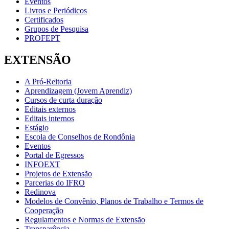
Eventos
Livros e Periódicos
Certificados
Grupos de Pesquisa
PROFEPT
EXTENSÃO
A Pró-Reitoria
Aprendizagem (Jovem Aprendiz)
Cursos de curta duração
Editais externos
Editais internos
Estágio
Escola de Conselhos de Rondônia
Eventos
Portal de Egressos
INFOEXT
Projetos de Extensão
Parcerias do IFRO
Redinova
Modelos de Convênio, Planos de Trabalho e Termos de
Cooperação
Regulamentos e Normas de Extensão
Transparência