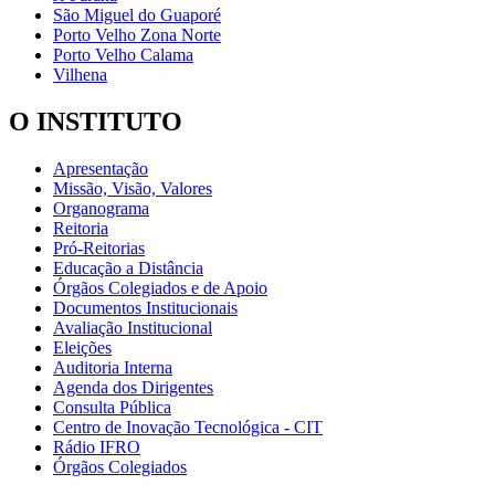
São Miguel do Guaporé
Porto Velho Zona Norte
Porto Velho Calama
Vilhena
O INSTITUTO
Apresentação
Missão, Visão, Valores
Organograma
Reitoria
Pró-Reitorias
Educação a Distância
Órgãos Colegiados e de Apoio
Documentos Institucionais
Avaliação Institucional
Eleições
Auditoria Interna
Agenda dos Dirigentes
Consulta Pública
Centro de Inovação Tecnológica - CIT
Rádio IFRO
Órgãos Colegiados