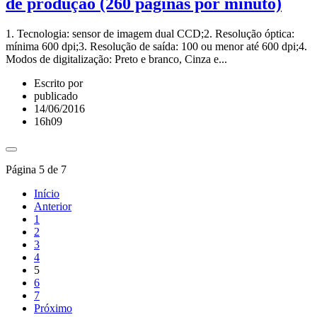
de produção (260 páginas por minuto)
1. Tecnologia: sensor de imagem dual CCD;2. Resolução óptica:
mínima 600 dpi;3. Resolução de saída: 100 ou menor até 600 dpi;4.
Modos de digitalização: Preto e branco, Cinza e...
Escrito por
publicado
14/06/2016
16h09
Página 5 de 7
Início
Anterior
1
2
3
4
5
6
7
Próximo