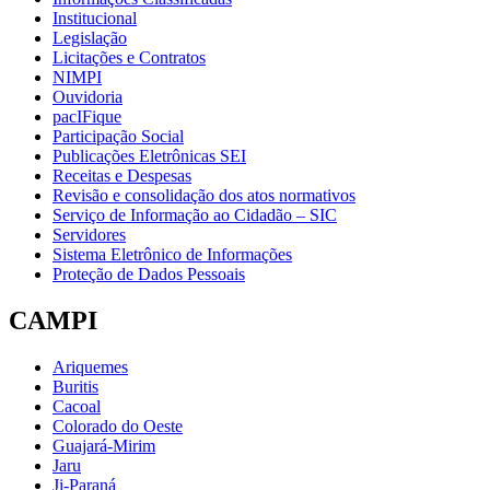
Institucional
Legislação
Licitações e Contratos
NIMPI
Ouvidoria
pacIFique
Participação Social
Publicações Eletrônicas SEI
Receitas e Despesas
Revisão e consolidação dos atos normativos
Serviço de Informação ao Cidadão – SIC
Servidores
Sistema Eletrônico de Informações
Proteção de Dados Pessoais
CAMPI
Ariquemes
Buritis
Cacoal
Colorado do Oeste
Guajará-Mirim
Jaru
Ji-Paraná