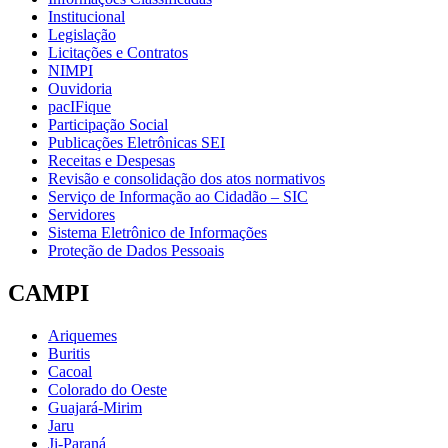
Institucional
Legislação
Licitações e Contratos
NIMPI
Ouvidoria
pacIFique
Participação Social
Publicações Eletrônicas SEI
Receitas e Despesas
Revisão e consolidação dos atos normativos
Serviço de Informação ao Cidadão – SIC
Servidores
Sistema Eletrônico de Informações
Proteção de Dados Pessoais
CAMPI
Ariquemes
Buritis
Cacoal
Colorado do Oeste
Guajará-Mirim
Jaru
Ji-Paraná