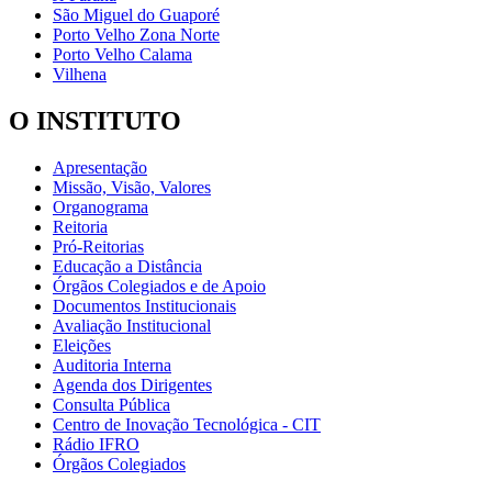
São Miguel do Guaporé
Porto Velho Zona Norte
Porto Velho Calama
Vilhena
O INSTITUTO
Apresentação
Missão, Visão, Valores
Organograma
Reitoria
Pró-Reitorias
Educação a Distância
Órgãos Colegiados e de Apoio
Documentos Institucionais
Avaliação Institucional
Eleições
Auditoria Interna
Agenda dos Dirigentes
Consulta Pública
Centro de Inovação Tecnológica - CIT
Rádio IFRO
Órgãos Colegiados