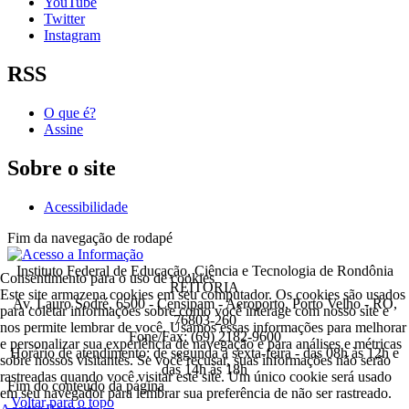
YouTube
Twitter
Instagram
RSS
O que é?
Assine
Sobre o site
Acessibilidade
Fim da navegação de rodapé
Instituto Federal de Educação, Ciência e Tecnologia de Rondônia
Consentimento para o uso de cookies
REITORIA
Este site armazena cookies em seu computador. Os cookies são usados
Av. Lauro Sodré, 6500 - Censipam - Aeroporto, Porto Velho - RO,
para coletar informações sobre como você interage com nosso site e
76803-260
nos permite lembrar de você. Usamos essas informações para melhorar
Fone/Fax: (69) 2182-9600
e personalizar sua experiência de navegação e para análises e métricas
Horário de atendimento: de segunda a sexta-feira - das 08h às 12h e
sobre nossos visitantes. Se você recusar, suas informações não serão
das 14h às 18h
rastreadas quando você visitar este site. Um único cookie será usado
Fim do conteúdo da página
em seu navegador para lembrar sua preferência de não ser rastreado.
Voltar para o topo