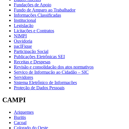
Fundações de Apoio
Fundo de Amparo ao Trabalhador
Informações Classificadas
Institucional
Legislação
Licitações e Contratos
NIMPI
Ouvidoria
pacIFique
Participação Social
Publicações Eletrônicas SEI
Receitas e Despesas
Revisão e consolidação dos atos normativos
Serviço de Informação ao Cidadão – SIC
Servidores
Sistema Eletrônico de Informações
Proteção de Dados Pessoais
CAMPI
Ariquemes
Buritis
Cacoal
Colorado do Oeste