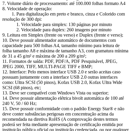
7. Volume diário de processamento: até 100.000 folhas formato A4
8. Velocidade de operação:
1. Para digitalização em preto e branco, cinza e Colorido com
resolução de 300 dpi:
1. Velocidade para simplex: 130 páginas por minuto
2. Velocidade para duplex: 260 imagens por minuto
9. Leitura em Simplex (frente ou verso) e Duplex (frente e verso);
10. Deve possuir alimentador automático de documentos com
capacidade para 500 folhas A4, tamanho mínimo para leitura de
folha tamanho A8 e máxima de tamanho A3, com gramatura mínima
de 31 a 45 g/m² e máxima de 200 a 209 g/m²;
11. Formatos de saída: PDF, PDF/A, PDF Pesquisável, JPEG,
JPEG 2000, TIFF, MULTI-PAGE TIFF e BMP;
12. Interface: Pelo menos interface USB 2.0 e serão aceitas caso
possuam juntamente com a interface USB 2.0 outras interfaces
como: Ultra SCSI (50 pinos), Kofax USB 2.0, Kofax Ultra Wide
SCSI (68 pinos), etc;
13. Deve ser compatível com Windows Vista ou superior;
14. Deve possuir alimentação elétrica bivolt automática de 100 até
240 V, 50 / 60 Hz;
15. Deve possuir conformidade com o padrão Energy Star® e não
deve conter substâncias perigosas em concentração acima da
recomendada na diretiva RoHS (A comprovação destes termos
poderá ser feita mediante apresentação de certificação emitida por
instituição pública oficial ou instituição credenciada, ou por qualquer