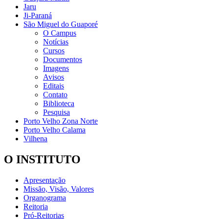
Jaru
Ji-Paraná
São Miguel do Guaporé
O Campus
Notícias
Cursos
Documentos
Imagens
Avisos
Editais
Contato
Biblioteca
Pesquisa
Porto Velho Zona Norte
Porto Velho Calama
Vilhena
O INSTITUTO
Apresentação
Missão, Visão, Valores
Organograma
Reitoria
Pró-Reitorias