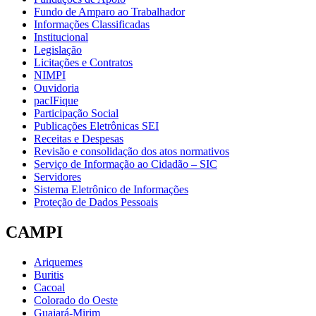
Fundo de Amparo ao Trabalhador
Informações Classificadas
Institucional
Legislação
Licitações e Contratos
NIMPI
Ouvidoria
pacIFique
Participação Social
Publicações Eletrônicas SEI
Receitas e Despesas
Revisão e consolidação dos atos normativos
Serviço de Informação ao Cidadão – SIC
Servidores
Sistema Eletrônico de Informações
Proteção de Dados Pessoais
CAMPI
Ariquemes
Buritis
Cacoal
Colorado do Oeste
Guajará-Mirim