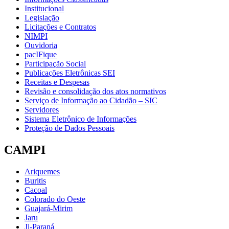
Institucional
Legislação
Licitações e Contratos
NIMPI
Ouvidoria
pacIFique
Participação Social
Publicações Eletrônicas SEI
Receitas e Despesas
Revisão e consolidação dos atos normativos
Serviço de Informação ao Cidadão – SIC
Servidores
Sistema Eletrônico de Informações
Proteção de Dados Pessoais
CAMPI
Ariquemes
Buritis
Cacoal
Colorado do Oeste
Guajará-Mirim
Jaru
Ji-Paraná