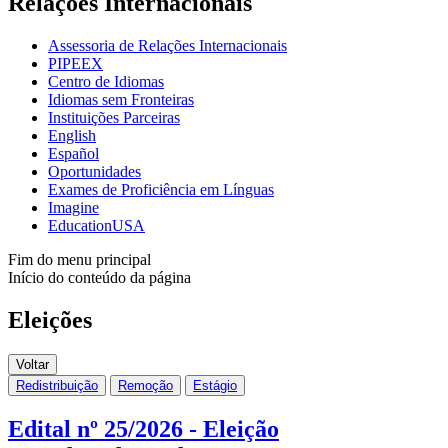
Relações Internacionais
Assessoria de Relações Internacionais
PIPEEX
Centro de Idiomas
Idiomas sem Fronteiras
Instituições Parceiras
English
Español
Oportunidades
Exames de Proficiência em Línguas
Imagine
EducationUSA
Fim do menu principal
Início do conteúdo da página
Eleições
Voltar
Redistribuição
Remoção
Estágio
Edital nº 25/2026 - Eleição