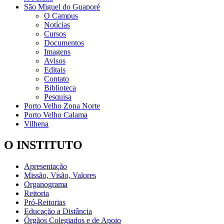
São Miguel do Guaporé
O Campus
Notícias
Cursos
Documentos
Imagens
Avisos
Editais
Contato
Biblioteca
Pesquisa
Porto Velho Zona Norte
Porto Velho Calama
Vilhena
O INSTITUTO
Apresentação
Missão, Visão, Valores
Organograma
Reitoria
Pró-Reitorias
Educação a Distância
Órgãos Colegiados e de Apoio