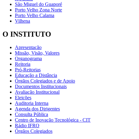
São Miguel do Guaporé
Porto Velho Zona Norte
Porto Velho Calama
Vilhena
O INSTITUTO
Apresentação
Missão, Visão, Valores
Organograma
Reitoria
Pró-Reitorias
Educação a Distância
Órgãos Colegiados e de Apoio
Documentos Institucionais
Avaliação Institucional
Eleições
Auditoria Interna
Agenda dos Dirigentes
Consulta Pública
Centro de Inovação Tecnológica - CIT
Rádio IFRO
Órgãos Colegiados