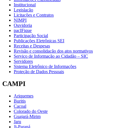
Institucional
Legislação
Licitações e Contratos
NIMPI
Ouvidoria
pacIFique
Participação Social
Publicações Eletrônicas SEI
Receitas e Despesas
Revisão e consolidação dos atos normativos
Serviço de Informação ao Cidadão – SIC
Servidores
Sistema Eletrônico de Informações
Proteção de Dados Pessoais
CAMPI
Ariquemes
Buritis
Cacoal
Colorado do Oeste
Guajará-Mirim
Jaru
Ji-Paraná