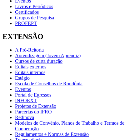
Eventos
Livros e Periódicos
Certificados
Grupos de Pesquisa
PROFEPT
EXTENSÃO
A Pró-Reitoria
Aprendizagem (Jovem Aprendiz)
Cursos de curta duração
Editais externos
Editais internos
Estágio
Escola de Conselhos de Rondônia
Eventos
Portal de Egressos
INFOEXT
Projetos de Extensão
Parcerias do IFRO
Redinova
Modelos de Convênio, Planos de Trabalho e Termos de
Cooperação
Regulamentos e Normas de Extensão
Transparência