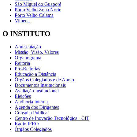
São Miguel do Guaporé
Porto Velho Zona Norte
Porto Velho Calama
Vilhena
O INSTITUTO
Apresentação
Missão, Visão, Valores
Organograma
Reitoria
Pró-Reitorias
Educação a Distância
Órgãos Colegiados e de Apoio
Documentos Institucionais
Avaliação Institucional
Eleições
Auditoria Interna
Agenda dos Dirigentes
Consulta Pública
Centro de Inovação Tecnológica - CIT
Rádio IFRO
Órgãos Colegiados