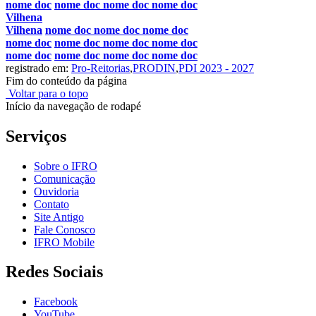
nome doc
nome doc
nome doc
nome doc
Vilhena
Vilhena
nome doc
nome doc
nome doc
nome doc
nome doc
nome doc
nome doc
nome doc
nome doc
nome doc
nome doc
registrado em:
Pro-Reitorias
,
PRODIN
,
PDI 2023 - 2027
Fim do conteúdo da página
Voltar para o topo
Início da navegação de rodapé
Serviços
Sobre o IFRO
Comunicação
Ouvidoria
Contato
Site Antigo
Fale Conosco
IFRO Mobile
Redes Sociais
Facebook
YouTube