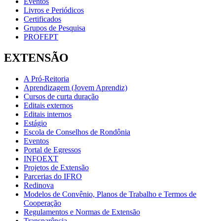
Eventos
Livros e Periódicos
Certificados
Grupos de Pesquisa
PROFEPT
EXTENSÃO
A Pró-Reitoria
Aprendizagem (Jovem Aprendiz)
Cursos de curta duração
Editais externos
Editais internos
Estágio
Escola de Conselhos de Rondônia
Eventos
Portal de Egressos
INFOEXT
Projetos de Extensão
Parcerias do IFRO
Redinova
Modelos de Convênio, Planos de Trabalho e Termos de
Cooperação
Regulamentos e Normas de Extensão
Transparência