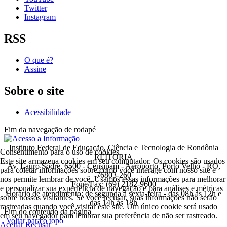
Twitter
Instagram
RSS
O que é?
Assine
Sobre o site
Acessibilidade
Fim da navegação de rodapé
Instituto Federal de Educação, Ciência e Tecnologia de Rondônia
Consentimento para o uso de cookies
REITORIA
Este site armazena cookies em seu computador. Os cookies são usados
Av. Lauro Sodré, 6500 - Censipam - Aeroporto, Porto Velho - RO,
para coletar informações sobre como você interage com nosso site e
76803-260
nos permite lembrar de você. Usamos essas informações para melhorar
Fone/Fax: (69) 2182-9600
e personalizar sua experiência de navegação e para análises e métricas
Horário de atendimento: de segunda a sexta-feira - das 08h às 12h e
sobre nossos visitantes. Se você recusar, suas informações não serão
das 14h às 18h
rastreadas quando você visitar este site. Um único cookie será usado
Fim do conteúdo da página
em seu navegador para lembrar sua preferência de não ser rastreado.
Voltar para o topo
Aceitar
Recusar