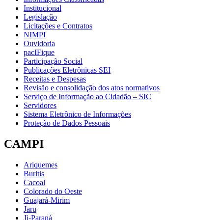
Institucional
Legislação
Licitações e Contratos
NIMPI
Ouvidoria
pacIFique
Participação Social
Publicações Eletrônicas SEI
Receitas e Despesas
Revisão e consolidação dos atos normativos
Serviço de Informação ao Cidadão – SIC
Servidores
Sistema Eletrônico de Informações
Proteção de Dados Pessoais
CAMPI
Ariquemes
Buritis
Cacoal
Colorado do Oeste
Guajará-Mirim
Jaru
Ji-Paraná