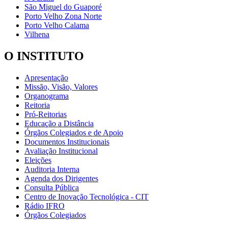
São Miguel do Guaporé
Porto Velho Zona Norte
Porto Velho Calama
Vilhena
O INSTITUTO
Apresentação
Missão, Visão, Valores
Organograma
Reitoria
Pró-Reitorias
Educação a Distância
Órgãos Colegiados e de Apoio
Documentos Institucionais
Avaliação Institucional
Eleições
Auditoria Interna
Agenda dos Dirigentes
Consulta Pública
Centro de Inovação Tecnológica - CIT
Rádio IFRO
Órgãos Colegiados