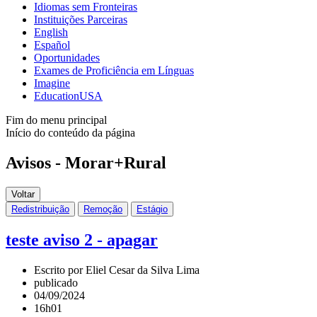
Idiomas sem Fronteiras
Instituições Parceiras
English
Español
Oportunidades
Exames de Proficiência em Línguas
Imagine
EducationUSA
Fim do menu principal
Início do conteúdo da página
Avisos - Morar+Rural
Voltar
Redistribuição
Remoção
Estágio
teste aviso 2 - apagar
Escrito por Eliel Cesar da Silva Lima
publicado
04/09/2024
16h01