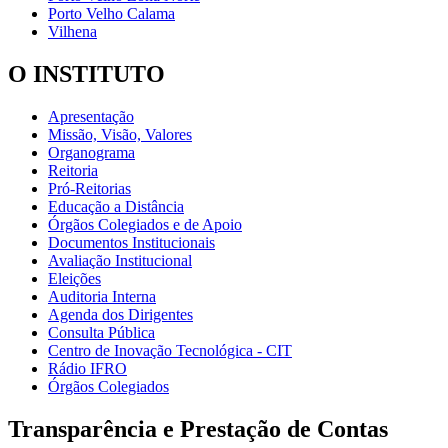
Porto Velho Calama
Vilhena
O INSTITUTO
Apresentação
Missão, Visão, Valores
Organograma
Reitoria
Pró-Reitorias
Educação a Distância
Órgãos Colegiados e de Apoio
Documentos Institucionais
Avaliação Institucional
Eleições
Auditoria Interna
Agenda dos Dirigentes
Consulta Pública
Centro de Inovação Tecnológica - CIT
Rádio IFRO
Órgãos Colegiados
Transparência e Prestação de Contas