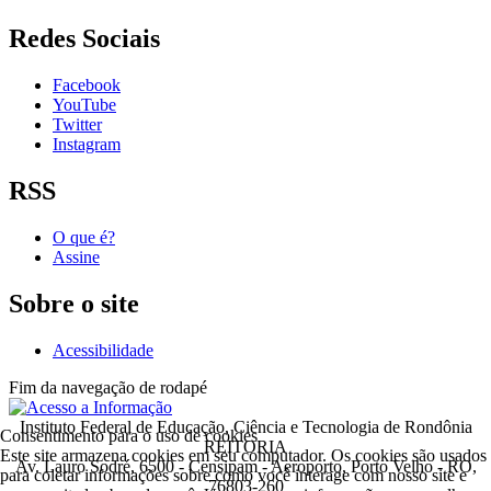
Redes Sociais
Facebook
YouTube
Twitter
Instagram
RSS
O que é?
Assine
Sobre o site
Acessibilidade
Fim da navegação de rodapé
Instituto Federal de Educação, Ciência e Tecnologia de Rondônia
Consentimento para o uso de cookies
REITORIA
Este site armazena cookies em seu computador. Os cookies são usados
Av. Lauro Sodré, 6500 - Censipam - Aeroporto, Porto Velho - RO,
para coletar informações sobre como você interage com nosso site e
76803-260