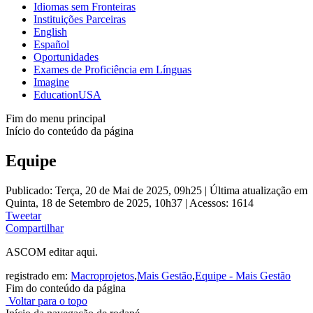
Idiomas sem Fronteiras
Instituições Parceiras
English
Español
Oportunidades
Exames de Proficiência em Línguas
Imagine
EducationUSA
Fim do menu principal
Início do conteúdo da página
Equipe
Publicado: Terça, 20 de Mai de 2025, 09h25
|
Última atualização em
Quinta, 18 de Setembro de 2025, 10h37
|
Acessos: 1614
Tweetar
Compartilhar
ASCOM editar aqui.
registrado em:
Macroprojetos
,
Mais Gestão
,
Equipe - Mais Gestão
Fim do conteúdo da página
Voltar para o topo