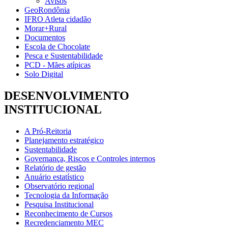
Avisos
GeoRondônia
IFRO Atleta cidadão
Morar+Rural
Documentos
Escola de Chocolate
Pesca e Sustentabilidade
PCD - Mães atípicas
Solo Digital
DESENVOLVIMENTO
INSTITUCIONAL
A Pró-Reitoria
Planejamento estratégico
Sustentabilidade
Governança, Riscos e Controles internos
Relatório de gestão
Anuário estatístico
Observatório regional
Tecnologia da Informação
Pesquisa Institucional
Reconhecimento de Cursos
Recredenciamento MEC