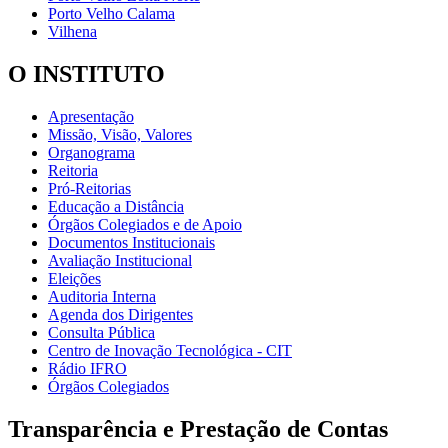
Porto Velho Calama
Vilhena
O INSTITUTO
Apresentação
Missão, Visão, Valores
Organograma
Reitoria
Pró-Reitorias
Educação a Distância
Órgãos Colegiados e de Apoio
Documentos Institucionais
Avaliação Institucional
Eleições
Auditoria Interna
Agenda dos Dirigentes
Consulta Pública
Centro de Inovação Tecnológica - CIT
Rádio IFRO
Órgãos Colegiados
Transparência e Prestação de Contas