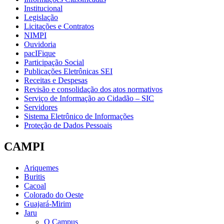
Institucional
Legislação
Licitações e Contratos
NIMPI
Ouvidoria
pacIFique
Participação Social
Publicações Eletrônicas SEI
Receitas e Despesas
Revisão e consolidação dos atos normativos
Serviço de Informação ao Cidadão – SIC
Servidores
Sistema Eletrônico de Informações
Proteção de Dados Pessoais
CAMPI
Ariquemes
Buritis
Cacoal
Colorado do Oeste
Guajará-Mirim
Jaru
O Campus