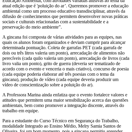
Educação Ambiental, com atividades variadas alusivas ao tema da
atual edição que é 'poluição do ar’. Queremos promover a educação
ambiental como um processo educativo transdisciplinar, através da
difusão de conhecimentos que permitem desenvolver novas práticas
sociais e culturais relacionadas com a sustentabilidade e a
preservação do meio ambiente”.
A gincana foi composta de várias atividades para as equipes, nas
quais os alunos foram organizados e deviam cumprir para alcançar
determinada pontuação. Coleta de garrafas PET (cada garrafa de
dois ou três litros valeria um ponto), arrecadação de alimentos não
perecíveis (cada quilo valeria um ponto), arrecadação de livros (cada
livro valia um ponto), grito de guerra (deveria ser tematizado de
acordo com o evento e venceria o mais criativo), concurso de poesia
(cada equipe poderia elaborar até três poesias com o tema da
gincana), produção de vídeo (cada equipe deveria produzir um
vídeo de conscientização sobre a poluição do ar).
A Professora Marina ainda enfatiza que o evento fortalece valores e
atitudes que permitem uma maior sensibilização acerca das questões
ambientais, bem como promover a integração discente, através do
trabalho em equipe.
Para a estudante do Curso Técnico em Segurança do Trabalho,
modalidade Integrado ao Ensino Médio, Melry Samia Santos de
Oliveira, foi um bom momento, pois a gincana permitiu aprender