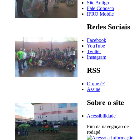
Site Antigo
Fale Conosco
IFRO Mobile
Redes Sociais
Facebook
YouTube
Twitter
Instagram
RSS
O que é?
Assine
Sobre o site
Acessibilidade
Fim da navegação de
rodapé