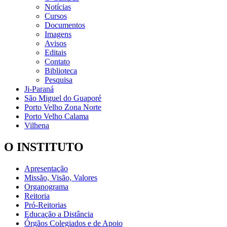
Notícias
Cursos
Documentos
Imagens
Avisos
Editais
Contato
Biblioteca
Pesquisa
Ji-Paraná
São Miguel do Guaporé
Porto Velho Zona Norte
Porto Velho Calama
Vilhena
O INSTITUTO
Apresentação
Missão, Visão, Valores
Organograma
Reitoria
Pró-Reitorias
Educação a Distância
Órgãos Colegiados e de Apoio