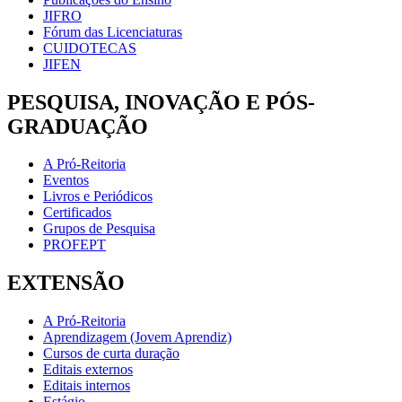
JIFRO
Fórum das Licenciaturas
CUIDOTECAS
JIFEN
PESQUISA, INOVAÇÃO E PÓS-
GRADUAÇÃO
A Pró-Reitoria
Eventos
Livros e Periódicos
Certificados
Grupos de Pesquisa
PROFEPT
EXTENSÃO
A Pró-Reitoria
Aprendizagem (Jovem Aprendiz)
Cursos de curta duração
Editais externos
Editais internos
Estágio