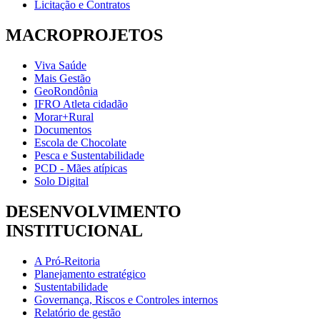
Licitação e Contratos
MACROPROJETOS
Viva Saúde
Mais Gestão
GeoRondônia
IFRO Atleta cidadão
Morar+Rural
Documentos
Escola de Chocolate
Pesca e Sustentabilidade
PCD - Mães atípicas
Solo Digital
DESENVOLVIMENTO
INSTITUCIONAL
A Pró-Reitoria
Planejamento estratégico
Sustentabilidade
Governança, Riscos e Controles internos
Relatório de gestão