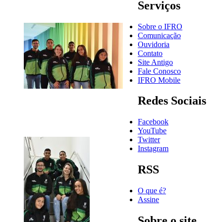
Serviços
Sobre o IFRO
Comunicação
Ouvidoria
Contato
Site Antigo
Fale Conosco
IFRO Mobile
Redes Sociais
Facebook
YouTube
Twitter
Instagram
RSS
O que é?
Assine
Sobre o site