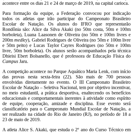
acontece entre os dias 21 e 24 de março de 2019, na capital carioca.
Para formação da equipe, a Federação convocou por indicação
todos os atletas que irão participar do Campeonato Brasileiro
Escolar de Natação. Os alunos do IFRO que representarão
Rondônia são: Alice da Silva Akaki (no 50m costa, 50m e 100m
borboleta), Luana Laasonen de Oliveira (no 50m e 100m livres e
200m
medley
), Gabriel Rodrigues de Oliveira (no 50m e 100m livre
e 50m peito) e Lucas Taylor Cayres Rodrigues (no 50m e 100m
livre, 50m borboleta). Os alunos serão acompanhados pela técnica
Dhieisi Ebert Bolsanello, que é professora de Educação Física do
Campus
Jaru.
A competição acontece no Parque Aquático Maria Lenk, com início
das provas nesta sexta-feira (22). São mais de 700 pessoas
envolvidas diretamente no evento. O III Campeonato Brasileiro
Escolar de Natação – Seletiva Nacional, tem por objetivo incentivar,
no meio estudantil, a prática desportiva, enaltecendo os benefícios
educacionais e comportamentais inerentes à atividade como espírito
de equipe, cooperação, amizade e disciplina. Esse evento será
classificatório para o Campeonato Mundial Escolar de Natação, a
ser realizado na cidade do Rio de Janeiro (RJ), no período de 18 a
23 de maio de 2019.
A atleta Alice S. Akaki, que estuda o 2º ano do Curso Técnico em