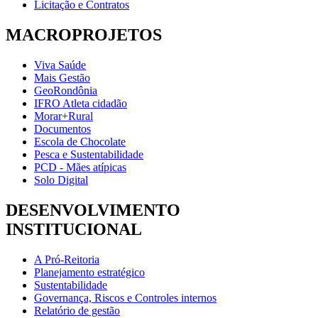
Licitação e Contratos
MACROPROJETOS
Viva Saúde
Mais Gestão
GeoRondônia
IFRO Atleta cidadão
Morar+Rural
Documentos
Escola de Chocolate
Pesca e Sustentabilidade
PCD - Mães atípicas
Solo Digital
DESENVOLVIMENTO
INSTITUCIONAL
A Pró-Reitoria
Planejamento estratégico
Sustentabilidade
Governança, Riscos e Controles internos
Relatório de gestão