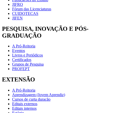
JIFRO
Fórum das Licenciaturas
CUIDOTECAS
JIFEN
PESQUISA, INOVAÇÃO E PÓS-
GRADUAÇÃO
A Pró-Reitoria
Eventos
Livros e Periódicos
Certificados
Grupos de Pesquisa
PROFEPT
EXTENSÃO
A Pró-Reitoria
Aprendizagem (Jovem Aprendiz)
Cursos de curta duração
Editais externos
Editais internos
Estágio