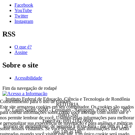
Facebook
YouTube
Twitter
Instagram
RSS
O que é?
Assine
Sobre o site
Acessibilidade
Fim da navegação de rodapé
Instituto Federal de Educação, Ciência e Tecnologia de Rondônia
Consentimento para o uso de cookies
REITORIA
Este site armazena cookies em seu computador. Os cookies são usados
Av. Lauro Sodré, 6500 - Censipam - Aeroporto, Porto Velho - RO,
para coletar informações sobre como você interage com nosso site e
76803-260
nos permite lembrar de você. Usamos essas informações para melhorar
Fone/Fax: (69) 2182-9600
e personalizar sua experiência de navegação e para análises e métricas
Horário de atendimento: de segunda a sexta-feira - das 08h às 12h e
sobre nossos visitantes. Se você recusar, suas informações não serão
das 14h às 18h
rastreadas quando você visitar este site. Um único cookie será usado