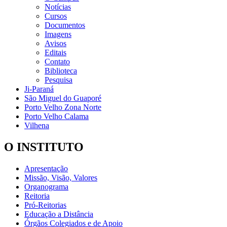
Notícias
Cursos
Documentos
Imagens
Avisos
Editais
Contato
Biblioteca
Pesquisa
Ji-Paraná
São Miguel do Guaporé
Porto Velho Zona Norte
Porto Velho Calama
Vilhena
O INSTITUTO
Apresentação
Missão, Visão, Valores
Organograma
Reitoria
Pró-Reitorias
Educação a Distância
Órgãos Colegiados e de Apoio