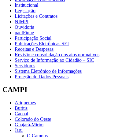
Institucional
Legislação
Licitações e Contratos
NIMPI
Ouvidoria
pacIFique
Participação Social
Publicações Eletrônicas SEI
Receitas e Despesas
Revisão e consolidação dos atos normativos
Serviço de Informação ao Cidadão – SIC
Servidores
Sistema Eletrônico de Informações
Proteção de Dados Pessoais
CAMPI
Ariquemes
Buritis
Cacoal
Colorado do Oeste
Guajará-Mirim
Jaru
O Campus